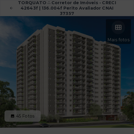
TORQUATO ∴ Corretor de Imóveis - CRECI
42643f | 136.004f Perito Avaliador CNAI
37357
Mais fotos
45
Fotos