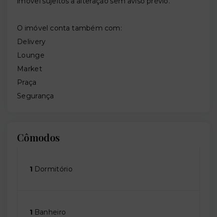
imóvel sujeitos a alteração sem aviso prévio.
O imóvel conta também com:
Delivery
Lounge
Market
Praça
Segurança
Cômodos
1
Dormitório
1
Banheiro