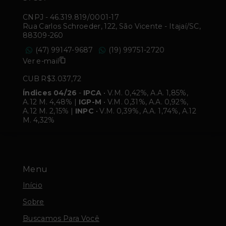
CNPJ
-
46.319.819/0001-17
Rua Carlos Schroeder, 122, São Vicente - Itajaí/SC,
88309-260
(47) 99147-9687
(19) 99751-2720
Ver e-mail
CUB R$3.037,72
Índices 04/26
-
IPCA
• V.M. 0,42%, A.A. 1,85%,
A.12 M. 4,48% |
IGP-M
• V.M. 0,31%, A.A. 0,92%,
A.12 M. 2,15% |
INPC
• V.M. 0,39%, A.A. 1,74%, A.12
M. 4,32%
Menu
Início
Sobre
Buscamos Para Você