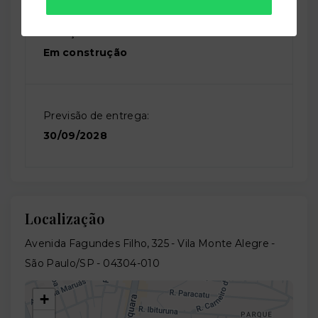
Situação:
Em construção
Previsão de entrega:
30/09/2028
Localização
Avenida Fagundes Filho, 325 - Vila Monte Alegre -
São Paulo/SP
- 04304-010
+