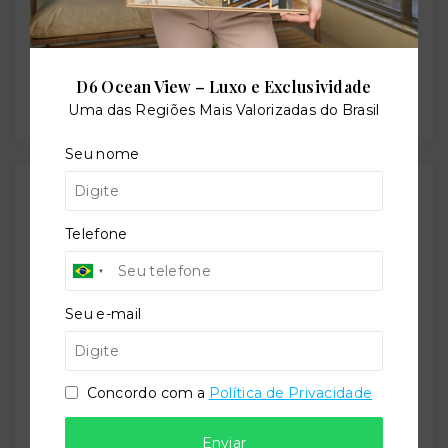
Salão de festas
D6 Ocean View – Luxo e Exclusividade
Uma das Regiões Mais Valorizadas do Brasil
Seu nome
Outras Informações
Telefone
Referência:
O-71184-110347
Seu e-mail
Perfil:
Concordo com a
Política de Privacidade
Residencial
Enviar