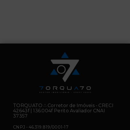
TORQUATO ∴ Corretor de Imóveis - CRECI
42643f | 136.004f Perito Avaliador CNAI
37357
CNPJ
-
46.319.819/0001-17