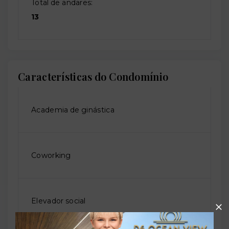
Total de andares:
13
Características do Condomínio
Academia de ginástica
Coworking
Elevador social