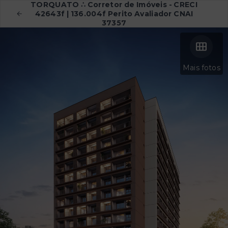
TORQUATO ∴ Corretor de Imóveis - CRECI
42643f | 136.004f Perito Avaliador CNAI
37357
Mais fotos