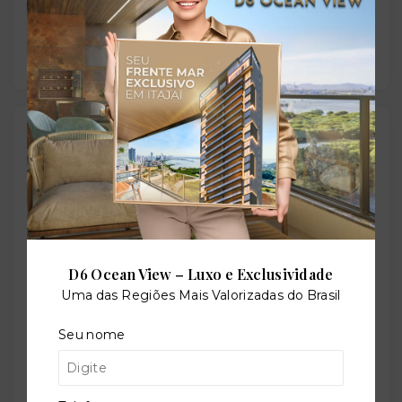
Salão de festas
Outras Informações
Referência:
O-71049-118725
D6 Ocean View – Luxo e Exclusividade
Uma das Regiões Mais Valorizadas do Brasil
Perfil:
Residencial
Seu nome