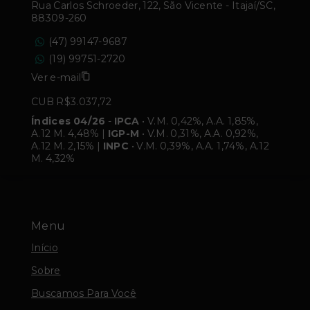
Rua Carlos Schroeder, 122, São Vicente - Itajaí/SC,
88309-260
(47) 99147-9687
(19) 99751-2720
Ver e-mail
CUB R$3.037,72
Índices 04/26
-
IPCA
• V.M. 0,42%, A.A. 1,85%,
A.12 M. 4,48% |
IGP-M
• V.M. 0,31%, A.A. 0,92%,
A.12 M. 2,15% |
INPC
• V.M. 0,39%, A.A. 1,74%, A.12
M. 4,32%
Menu
Início
Sobre
Buscamos Para Você