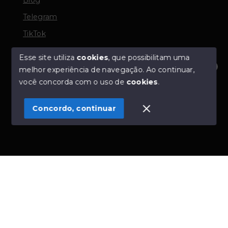
Telegram
TikTok
Esse site utiliza
cookies
, que possibilitam uma
melhor experiência de navegação.
Ao continuar,
© Copyright 2026 - TORQUATO ∴ Corretor de Imóveis
Olá! Estamos disponíveis para te ajudar.
você concorda com o uso de
cookies
.
- CRECI 42643f | 136.004f Perito Avaliador CNAI 37357
- Todos os direitos reservados
Concordo, continuar
SITE PARA IMOBILIARIA
Início
Histórico
Favoritos