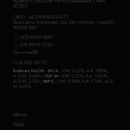
42643f | 136.004f Perito Avaliador CNAI
37357
CNPJ
-
46.319.819/0001-17
Rua Carlos Schroeder, 122, São Vicente - Itajaí/SC,
88309-260
(47) 99147-9687
(19) 99751-2720
Ver e-mail
CUB R$3.037,72
Índices 04/26
-
IPCA
• V.M. 0,42%, A.A. 1,85%,
A.12 M. 4,48% |
IGP-M
• V.M. 0,31%, A.A. 0,92%,
A.12 M. 2,15% |
INPC
• V.M. 0,39%, A.A. 1,74%, A.12
M. 4,32%
Menu
Início