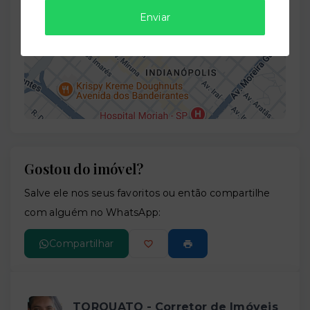
Enviar
−
Gostou do imóvel?
Leaflet
Salve ele nos seus favoritos ou então compartilhe
com alguém no WhatsApp:
Compartilhar
TORQUATO - Corretor de Imóveis