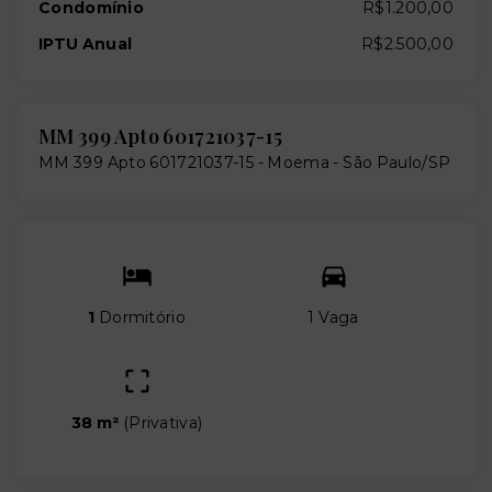
Condomínio
R$1.200,00
IPTU Anual
R$2.500,00
MM 399 Apto 601721037-15
MM 399 Apto 601721037-15 -
Moema - São Paulo/SP
1
Dormitório
1 Vaga
38 m²
(
Privativa
)