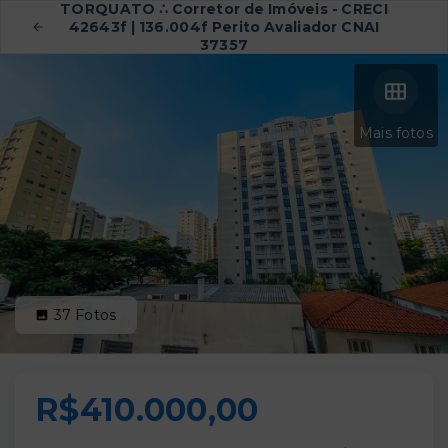
TORQUATO ∴ Corretor de Imóveis - CRECI
42643f | 136.004f Perito Avaliador CNAI
37357
Mais fotos
37
Fotos
R$410.000,00