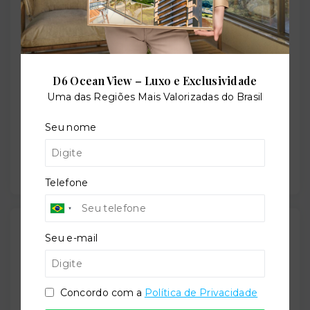
Perfil:
Residencial
D6 Ocean View – Luxo e Exclusividade
Uma das Regiões Mais Valorizadas do Brasil
Seu nome
Situação:
Usado
Telefone
Localização
Seu e-mail
Avenida Miruna, 399 - Moema - São Paulo/SP
-
04084-001
Concordo com a
Política de Privacidade
+