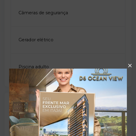
Câmeras de segurança
Gerador elétrico
Piscina adulto
Outras Informações
Referência:
O-69622-107476