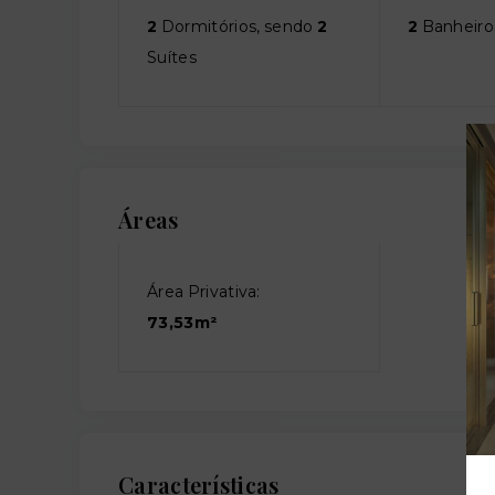
2
Dormitórios, sendo
2
2
Banheiro
Suítes
Áreas
Área Privativa:
73,53m²
Características