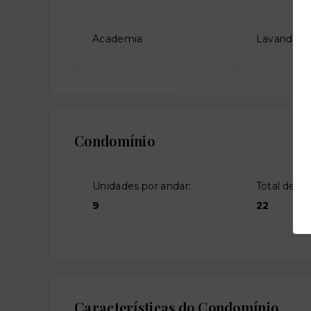
Academia
Lavanderia
Condomínio
Unidades por andar:
Total de an
9
22
Características do Condomínio