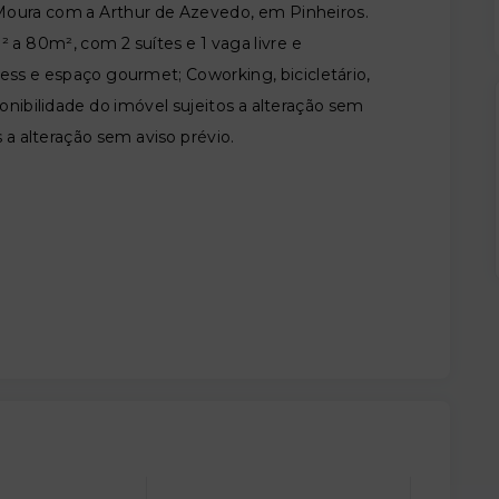
Moura com a Arthur de Azevedo, em Pinheiros.
a 80m², com 2 suítes e 1 vaga livre e
ess e espaço gourmet; Coworking, bicicletário,
onibilidade do imóvel sujeitos a alteração sem
s a alteração sem aviso prévio.