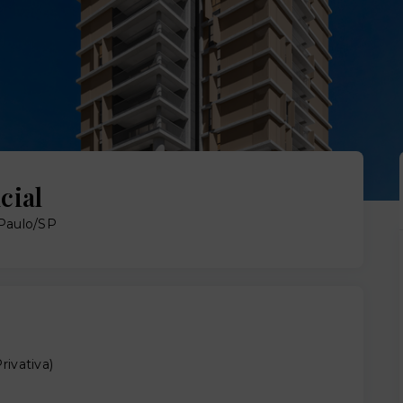
cial
 Paulo/SP
rivativa
)