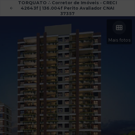
TORQUATO ∴ Corretor de Imóveis - CRECI
42643f | 136.004f Perito Avaliador CNAI
37357
Mais fotos