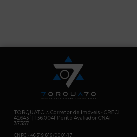
TORQUATO ∴ Corretor de Imóveis - CRECI
42643f | 136.004f Perito Avaliador CNAI
37357
CNPJ
-
46.319.819/0001-17