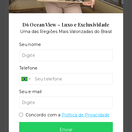
Piscina infantil
D6 Ocean View – Luxo e Exclusividade
Uma das Regiões Mais Valorizadas do Brasil
Playground
Seu nome
Quadra poliesportiva
Telefone
Salão de festas
Seu e-mail
Concordo com a
Política de Privacidade
Sauna
Enviar