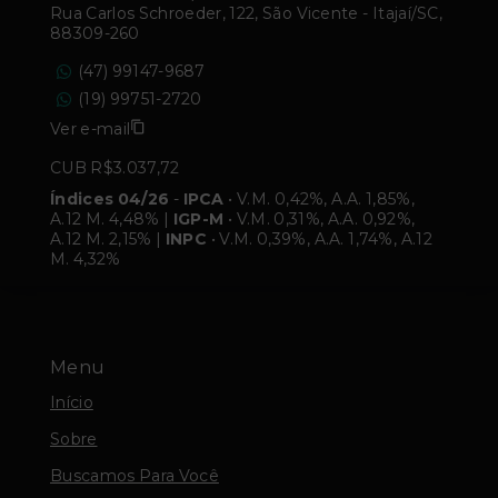
Rua Carlos Schroeder, 122, São Vicente - Itajaí/SC,
88309-260
(47) 99147-9687
(19) 99751-2720
Ver e-mail
CUB R$3.037,72
Índices 04/26
-
IPCA
• V.M. 0,42%, A.A. 1,85%,
A.12 M. 4,48% |
IGP-M
• V.M. 0,31%, A.A. 0,92%,
A.12 M. 2,15% |
INPC
• V.M. 0,39%, A.A. 1,74%, A.12
M. 4,32%
Menu
Início
Sobre
Buscamos Para Você