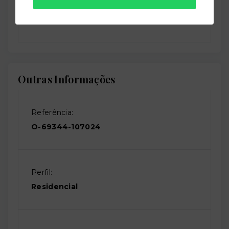
Solarium
Outras Informações
Referência:
O-69344-107024
Perfil:
Residencial