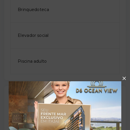
Brinquedoteca
Elevador social
Piscina adulto
Outras Informações
Referência:
O-69304-108856