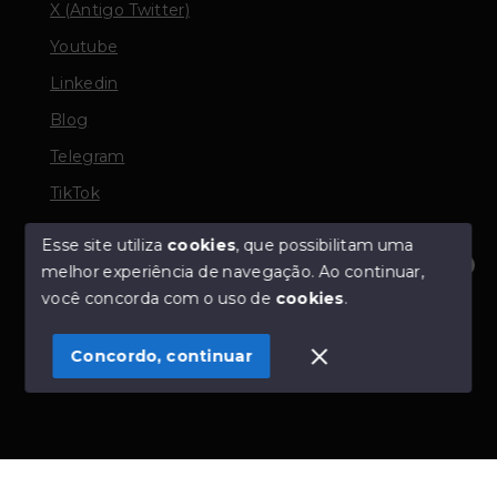
X (Antigo Twitter)
Youtube
Linkedin
Blog
Telegram
TikTok
Esse site utiliza
cookies
, que possibilitam uma
melhor experiência de navegação.
Ao continuar,
© Copyright 2026 - TORQUATO ∴ Corretor de Imóveis
Olá! Estamos disponíveis para te ajudar.
você concorda com o uso de
cookies
.
- CRECI 42643f | 136.004f Perito Avaliador CNAI 37357
- Todos os direitos reservados
Concordo, continuar
SITE PARA IMOBILIARIA
Início
Histórico
Favoritos