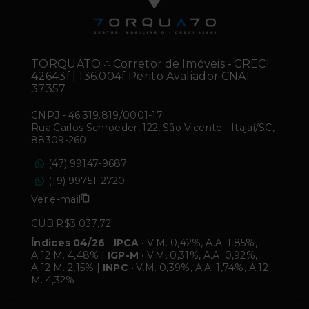
TORQUATO ∴ Corretor de Imóveis - CRECI
42643f | 136.004f Perito Avaliador CNAI
37357
CNPJ
-
46.319.819/0001-17
Rua Carlos Schroeder, 122, São Vicente - Itajaí/SC,
88309-260
(47) 99147-9687
(19) 99751-2720
Ver e-mail
CUB R$3.037,72
Índices 04/26
-
IPCA
• V.M. 0,42%, A.A. 1,85%,
A.12 M. 4,48% |
IGP-M
• V.M. 0,31%, A.A. 0,92%,
A.12 M. 2,15% |
INPC
• V.M. 0,39%, A.A. 1,74%, A.12
M. 4,32%