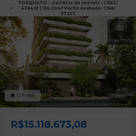
TORQUATO ∴ Corretor de Imóveis - CRECI
42643f | 136.004f Perito Avaliador CNAI
37357
Mais fotos
12
Fotos
R$15.118.673,08