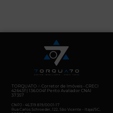
TORQUATO ∴ Corretor de Imóveis - CRECI
42643f | 136.004f Perito Avaliador CNAI
37357
CNPJ
-
46.319.819/0001-17
Rua Carlos Schroeder, 122, São Vicente - Itajaí/SC,