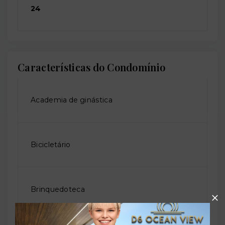
24
Características do Condomínio
Academia de ginástica
Bicicletário
Brinquedoteca