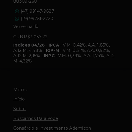
88309-260
(47) 99147-9687
(19) 99751-2720
Ver e-mail
CUB R$3.037,72
Índices 04/26
-
IPCA
• V.M. 0,42%, A.A. 1,85%,
A.12 M. 4,48% |
IGP-M
• V.M. 0,31%, A.A. 0,92%,
A.12 M. 2,15% |
INPC
• V.M. 0,39%, A.A. 1,74%, A.12
M. 4,32%
Menu
Início
Sobre
Buscamos Para Você
Consórcio e Investimento Ademicon