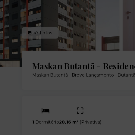
47
Fotos
Maskan Butantã - Residen
Maskan Butantã - Breve Lançamento -
Butantã
1
Dormitório
28,16 m²
(
Privativa
)