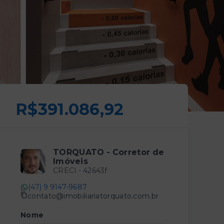
R$391.086,92
TORQUATO - Corretor de
Imóveis
CRECI -
42643f
(47) 9 9147-9687
contato@imobiliariatorquato.com.br
Nome