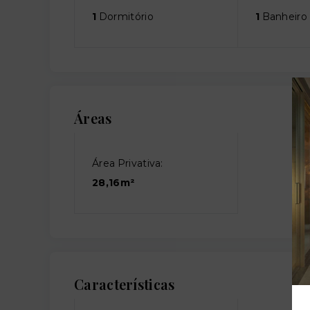
1
Dormitório
1
Banheiro
Áreas
Área Privativa:
28,16m²
Características