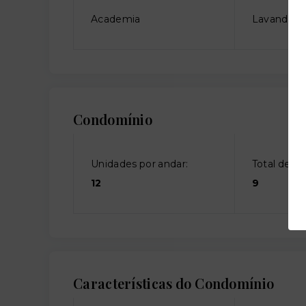
Academia
Lavanderia
Condomínio
Unidades por andar:
Total de an
12
9
Características do Condomínio