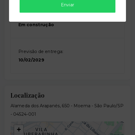
Enviar
Situação:
Em construção
Previsão de entrega:
10/02/2029
Localização
Alameda dos Arapanés, 650 - Moema - São Paulo/SP
- 04524-001
+