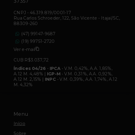
37357
CNPJ
-
46.319.819/0001-17
Rua Carlos Schroeder, 122, São Vicente - Itajaí/SC,
88309-260
(47) 99147-9687
(19) 99751-2720
Ver e-mail
CUB R$3.037,72
Índices 04/26
-
IPCA
• V.M. 0,42%, A.A. 1,85%,
A.12 M. 4,48% |
IGP-M
• V.M. 0,31%, A.A. 0,92%,
A.12 M. 2,15% |
INPC
• V.M. 0,39%, A.A. 1,74%, A.12
M. 4,32%
Menu
Início
Sobre