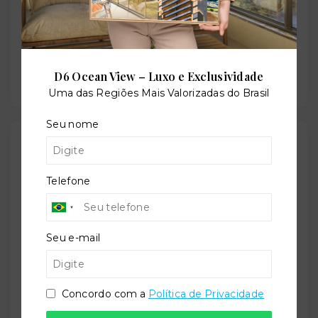
Sauna
D6 Ocean View – Luxo e Exclusividade
Uma das Regiões Mais Valorizadas do Brasil
Seu nome
Outras Informações
Telefone
Referência:
O-67871-104511
Seu e-mail
Perfil:
Residencial
Concordo com a
Política de Privacidade