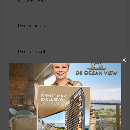
Elevador social
Piscina adulto
Piscina infantil
Quadra poliesportiva
Sala de jogos
Salão de festas