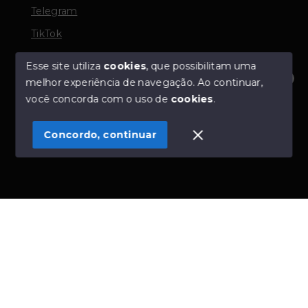
Telegram
TikTok
Esse site utiliza
cookies
, que possibilitam uma
melhor experiência de navegação.
Ao continuar,
© Copyright 2026 - TORQUATO ∴ Corretor de Imóveis
Olá! Estamos disponíveis para te ajudar.
você concorda com o uso de
cookies
.
- CRECI 42643f | 136.004f Perito Avaliador CNAI 37357
- Todos os direitos reservados
Concordo, continuar
SITE PARA IMOBILIARIA
Início
Histórico
Favoritos