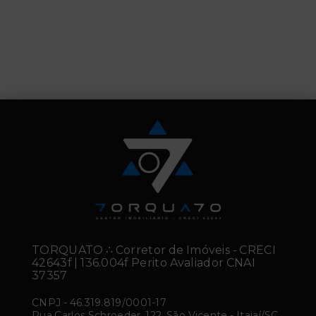
TORQUATO ∴ Corretor de Imóveis - CRECI
42643f | 136.004f Perito Avaliador CNAI
37357
CNPJ
-
46.319.819/0001-17
Rua Carlos Schroeder, 122, São Vicente - Itajaí/SC,