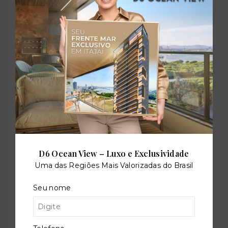
Elevador social
Piscina adulto
Piscina infantil
Playground
D6 Ocean View – Luxo e Exclusividade
Uma das Regiões Mais Valorizadas do Brasil
Seu nome
Quadra poliesportiva