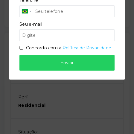
Telefone
Sala de jogos
Seu e-mail
Outras Informações
Concordo com a
Política de Privacidade
Referência:
Enviar
O-67082-103508
Perfil:
Residencial
Situação: