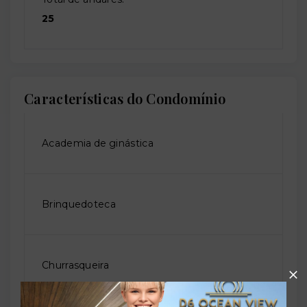
25
Características do Condomínio
Academia de ginástica
Brinquedoteca
Churrasqueira