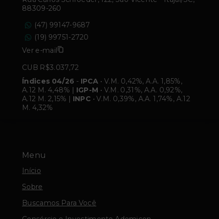
88309-260
(47) 99147-9687
(19) 99751-2720
Ver e-mail
CUB R$3.037,72
Índices 04/26
-
IPCA
• V.M. 0,42%, A.A. 1,85%,
A.12 M. 4,48% |
IGP-M
• V.M. 0,31%, A.A. 0,92%,
A.12 M. 2,15% |
INPC
• V.M. 0,39%, A.A. 1,74%, A.12
M. 4,32%
Menu
Início
Sobre
Buscamos Para Você
Consórcio e Investimento Ademicon