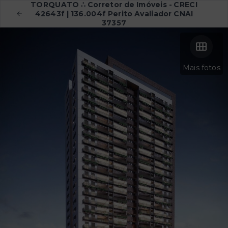
TORQUATO ∴ Corretor de Imóveis - CRECI
42643f | 136.004f Perito Avaliador CNAI
37357
Mais fotos