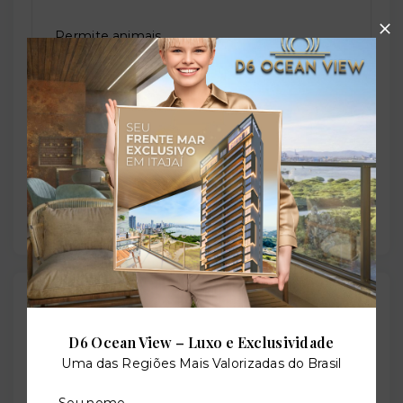
Permite animais
Sala de jogos
Salão de festas
Outras Informações
D6 Ocean View – Luxo e Exclusividade
Referência:
Uma das Regiões Mais Valorizadas do Brasil
O-66753-102967
Seu nome