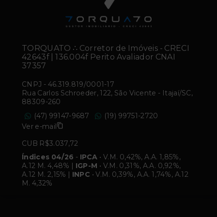
TORQUATO ∴ Corretor de Imóveis - CRECI
42643f | 136.004f Perito Avaliador CNAI
37357
CNPJ
-
46.319.819/0001-17
Rua Carlos Schroeder, 122, São Vicente - Itajaí/SC,
88309-260
(47) 99147-9687
(19) 99751-2720
Ver e-mail
CUB R$3.037,72
Índices 04/26
-
IPCA
• V.M. 0,42%, A.A. 1,85%,
A.12 M. 4,48% |
IGP-M
• V.M. 0,31%, A.A. 0,92%,
A.12 M. 2,15% |
INPC
• V.M. 0,39%, A.A. 1,74%, A.12
M. 4,32%