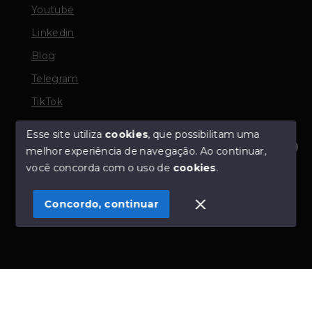
Youtube
Linkedin
Blog
Telegram
TikTok
Esse site utiliza
cookies
, que possibilitam uma
melhor experiência de navegação.
Ao continuar,
© Copyright 2026 - TORQUATO ∴ Corretor de Imóveis
Olá! Estamos disponíveis para te ajudar.
você concorda com o uso de
cookies
.
- CRECI 42643f | 136.004f Perito Avaliador CNAI 37357
- Todos os direitos reservados
Concordo, continuar
SITE PARA IMOBILIARIA
Início
Histórico
Favoritos