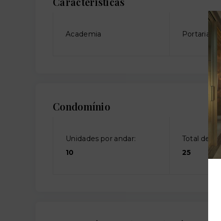
Características
Academia
Portaria
Condomínio
Unidades por andar:
Total de an
10
25