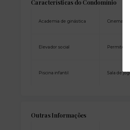
Características do Condomínio
Academia de ginástica
Cinema
Elevador social
Permite an
Piscina infantil
Sala de jo
Outras Informações