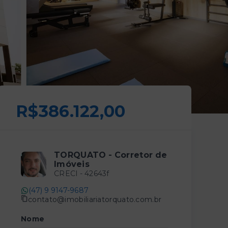
R$386.122,00
TORQUATO - Corretor de
Imóveis
CRECI -
42643f
(47) 9 9147-9687
contato@imobiliariatorquato.com.br
Nome