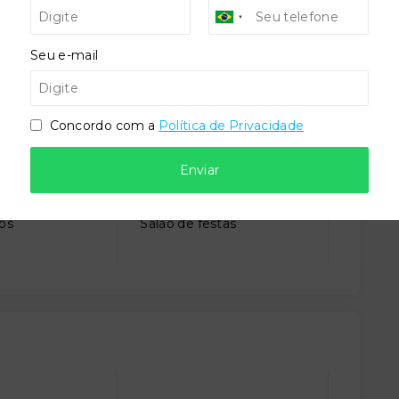
Seu e-mail
Coworking
Concordo com a
Política de Privacidade
imais
Piscina adulto
Enviar
gos
Salão de festas