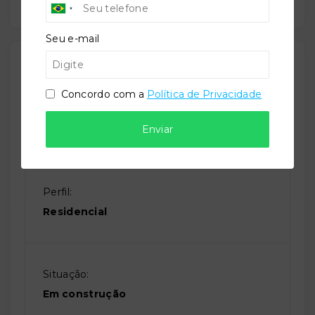
Seu e-mail
Outras Informações
Concordo com a
Política de Privacidade
Referência:
O-63638-101382
Enviar
Perfil:
Residencial
Situação:
Em construção