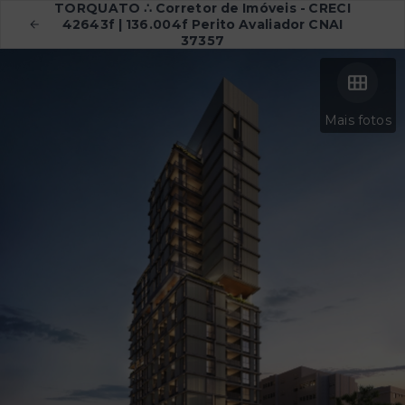
TORQUATO ∴ Corretor de Imóveis - CRECI
42643f | 136.004f Perito Avaliador CNAI
37357
Mais fotos