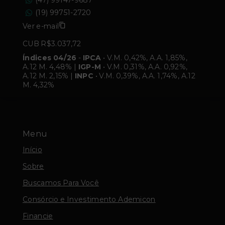
(47) 99147-9687
(19) 99751-2720
Ver e-mail
CUB R$3.037,72
Índices 04/26
-
IPCA
• V.M. 0,42%, A.A. 1,85%,
A.12 M. 4,48% |
IGP-M
• V.M. 0,31%, A.A. 0,92%,
A.12 M. 2,15% |
INPC
• V.M. 0,39%, A.A. 1,74%, A.12
M. 4,32%
Menu
Início
Sobre
Buscamos Para Você
Consórcio e Investimento Ademicon
Financie