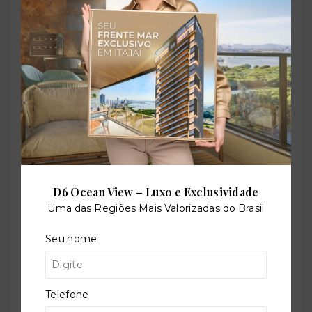
Brinquedoteca
Coworking
Piscina adulto
D6 Ocean View – Luxo e Exclusividade
Uma das Regiões Mais Valorizadas do Brasil
Piscina infantil
Seu nome
Salão de festas
Telefone