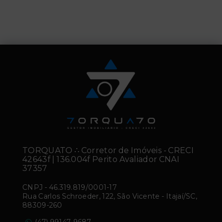
TORQUATO ∴ Corretor de Imóveis - CRECI
42643f | 136.004f Perito Avaliador CNAI
37357
CNPJ
-
46.319.819/0001-17
Rua Carlos Schroeder, 122, São Vicente - Itajaí/SC,
88309-260