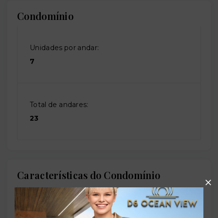
Condomínio
Unidades por andar:
7
Total de andares:
23
Características do Condomínio
Academia de ginástica