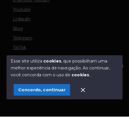
Youtube
Linkedin
Blog
Telegram
TikTok
Esse site utiliza
cookies
, que possibilitam uma
melhor experiência de navegação.
Ao continuar,
© Copyright 2026 - TORQUATO ∴ Corretor de Imóveis
Olá! Estamos disponíveis para te ajudar.
você concorda com o uso de
cookies
.
- CRECI 42643f | 136.004f Perito Avaliador CNAI 37357
- Todos os direitos reservados
Concordo, continuar
SITE PARA IMOBILIARIA
Início
Histórico
Favoritos