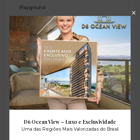
Playground
Sala de jogos
Salão de festas
Outras Informações
Referência:
D6 Ocean View – Luxo e Exclusividade
O-60400-92300
Uma das Regiões Mais Valorizadas do Brasil