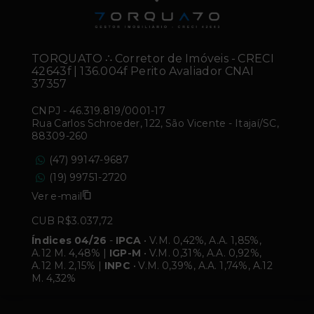
TORQUATO ∴ Corretor de Imóveis - CRECI
42643f | 136.004f Perito Avaliador CNAI
37357
CNPJ
-
46.319.819/0001-17
Rua Carlos Schroeder, 122, São Vicente - Itajaí/SC,
88309-260
(47) 99147-9687
(19) 99751-2720
Ver e-mail
CUB R$3.037,72
Índices 04/26
-
IPCA
• V.M. 0,42%, A.A. 1,85%,
A.12 M. 4,48% |
IGP-M
• V.M. 0,31%, A.A. 0,92%,
A.12 M. 2,15% |
INPC
• V.M. 0,39%, A.A. 1,74%, A.12
M. 4,32%