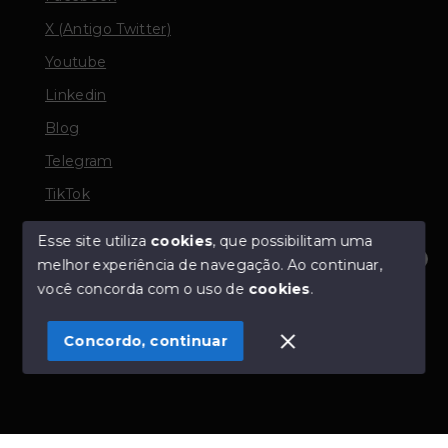
X (Antigo Twitter)
Youtube
Linkedin
Blog
Telegram
TikTok
Esse site utiliza
cookies
, que possibilitam uma
melhor experiência de navegação.
Ao continuar,
© Copyright 2026 - TORQUATO ∴ Corretor de Imóveis
Olá! Estamos disponíveis para te ajudar.
você concorda com o uso de
cookies
.
- CRECI 42643f | 136.004f Perito Avaliador CNAI 37357
- Todos os direitos reservados
Concordo, continuar
SITE PARA IMOBILIARIA