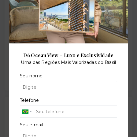
Valores
Aceita Financiamento:
Sim
D6 Ocean View – Luxo e Exclusividade
Minha Casa Minha Vida:
Uma das Regiões Mais Valorizadas do Brasil
Sim
Seu nome
Telefone
Outras Informações
Seu e-mail
Referência:
O-58585-91830