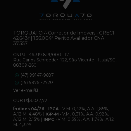
TORQUATO ∴ Corretor de Imóveis - CRECI
42643f | 136.004f Perito Avaliador CNAI
37357
CNPJ
-
46.319.819/0001-17
Rua Carlos Schroeder, 122, São Vicente - Itajaí/SC,
88309-260
(47) 99147-9687
(19) 99751-2720
Ver e-mail
CUB R$3.037,72
Índices 04/26
-
IPCA
• V.M. 0,42%, A.A. 1,85%,
A.12 M. 4,48% |
IGP-M
• V.M. 0,31%, A.A. 0,92%,
A.12 M. 2,15% |
INPC
• V.M. 0,39%, A.A. 1,74%, A.12
M. 4,32%