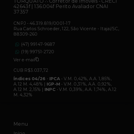
TORQUATO ∴ Corretor de Imóveis - CRECI
42643f | 136.004f Perito Avaliador CNAI
37357
CNPJ
-
46.319.819/0001-17
Rua Carlos Schroeder, 122, São Vicente - Itajaí/SC,
88309-260
(47) 99147-9687
(19) 99751-2720
Ver e-mail
CUB R$3.037,72
Índices 04/26
-
IPCA
• V.M. 0,42%, A.A. 1,85%,
A.12 M. 4,48% |
IGP-M
• V.M. 0,31%, A.A. 0,92%,
A.12 M. 2,15% |
INPC
• V.M. 0,39%, A.A. 1,74%, A.12
M. 4,32%
Menu
Início