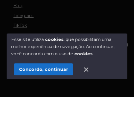
Blog
Telegram
TikTok
Esse site utiliza
cookies
, que possibilitam uma
melhor experiência de navegação.
Ao continuar,
© Copyright 2026 - TORQUATO ∴ Corretor de Imóveis
Olá! Estamos disponíveis para te ajudar.
você concorda com o uso de
cookies
.
- CRECI 42643f | 136.004f Perito Avaliador CNAI 37357
- Todos os direitos reservados
Concordo, continuar
SITE PARA IMOBILIARIA
Início
Histórico
Favoritos