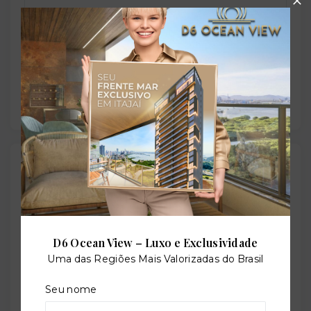
Salão de festas
Sauna
Outras Informações
Referência:
O-57676-88112
D6 Ocean View – Luxo e Exclusividade
Uma das Regiões Mais Valorizadas do Brasil
Seu nome
Perfil: