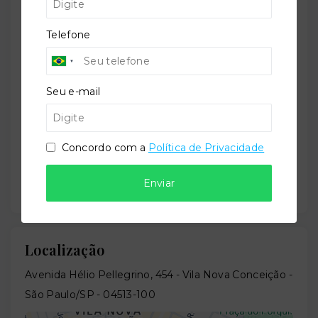
Residencial
Telefone
Situação:
Em construção
Seu e-mail
Previsão de entrega:
Concordo com a
Política de Privacidade
30/11/2026
Enviar
Localização
Avenida Hélio Pellegrino, 454 - Vila Nova Conceição -
São Paulo/SP
- 04513-100