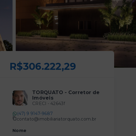
R$306.222,29
TORQUATO - Corretor de
Imóveis
CRECI -
42643f
(47) 9 9147-9687
contato@imobiliariatorquato.com.br
Nome