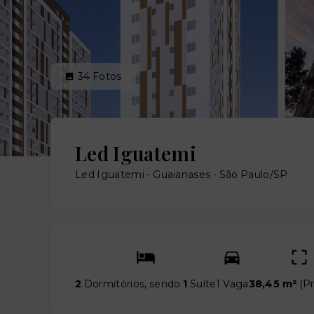
34
Fotos
Led Iguatemi
Led Iguatemi -
Guaianases - São Paulo/SP
2
Dormitórios, sendo
1
Suíte
1 Vaga
38,45 m²
(
Pr