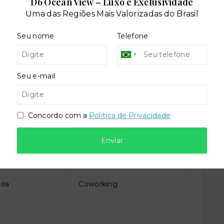
D6 Ocean View – Luxo e Exclusividade
Uma das Regiões Mais Valorizadas do Brasil
Seu nome
Telefone
dares:
Seu e-mail
Concordo com a
Política de Privacidade
Enviar
ira
Coworking