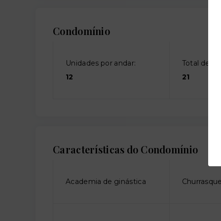
Condomínio
Unidades por andar:
Total de an
12
21
Características do Condomínio
Academia de ginástica
Churrasque