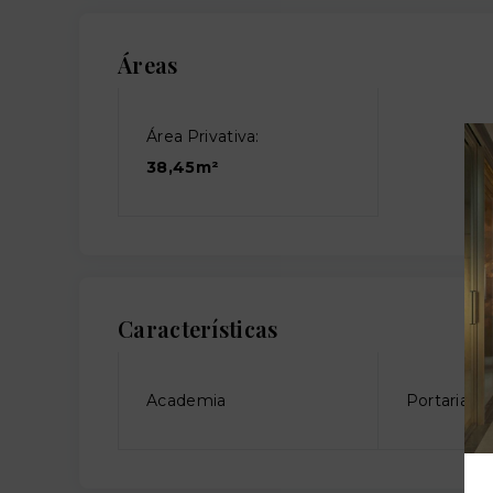
Áreas
Área Privativa:
38,45m²
Características
Academia
Portaria