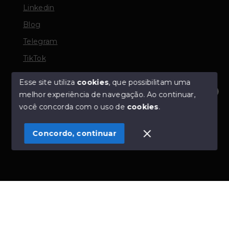
Linkedin
Blog
Telegram
TikTok
Esse site utiliza
cookies
, que possibilitam uma
melhor experiência de navegação.
Ao continuar,
© Copyright 2026 - TORQUATO ∴ Corretor de Imóveis
Olá! Estamos disponíveis para te ajudar.
você concorda com o uso de
cookies
.
- CRECI 42643f | 136.004f Perito Avaliador CNAI 37357
- Todos os direitos reservados
Concordo, continuar
SITE PARA IMOBILIARIA
Início
Histórico
Favoritos