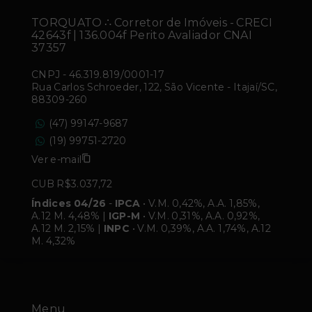
TORQUATO ∴ Corretor de Imóveis - CRECI
42643f | 136.004f Perito Avaliador CNAI
37357
CNPJ
-
46.319.819/0001-17
Rua Carlos Schroeder, 122, São Vicente - Itajaí/SC,
88309-260
(47) 99147-9687
(19) 99751-2720
Ver e-mail
CUB R$3.037,72
Índices 04/26
-
IPCA
• V.M. 0,42%, A.A. 1,85%,
A.12 M. 4,48% |
IGP-M
• V.M. 0,31%, A.A. 0,92%,
A.12 M. 2,15% |
INPC
• V.M. 0,39%, A.A. 1,74%, A.12
M. 4,32%
Menu