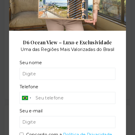
Perfil:
Residencial
Situação:
D6 Ocean View – Luxo e Exclusividade
Em construção
Uma das Regiões Mais Valorizadas do Brasil
Seu nome
Previsão de entrega:
28/06/2027
Telefone
Seu e-mail
Localização
Rua Herachydes D'Ávila Prado, 43 - Vila Polopoli -
São Paulo/SP
- 05365-000
Concordo com a
Política de Privacidade