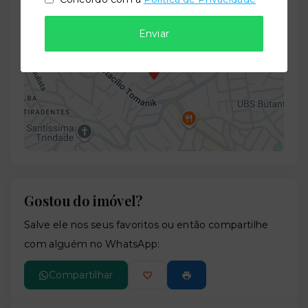
+
Enviar
−
Gostou do imóvel?
Leaflet
Salve ele nos seus favoritos ou então compartilhe
com alguém no WhatsApp:
Compartilhar