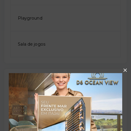
Playground
Sala de jogos
Outras Informações
Referência:
O-57489-87830