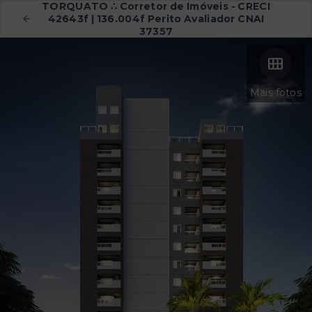
TORQUATO ∴ Corretor de Imóveis - CRECI
42643f | 136.004f Perito Avaliador CNAI
37357
Mais fotos