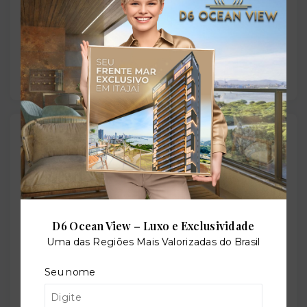
Bicicletário
Outras Informações
Referência:
O-57327-87599
D6 Ocean View – Luxo e Exclusividade
Uma das Regiões Mais Valorizadas do Brasil
Perfil:
Seu nome
Residencial