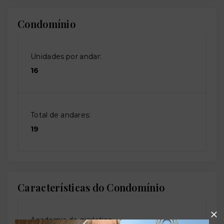
Condomínio
Unidades por andar:
16
Total de andares:
19
Características do Condomínio
Academia de ginástica