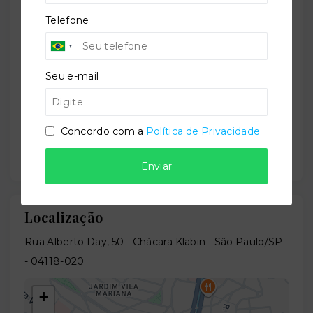
Telefone
Situação:
Em construção
Seu e-mail
Previsão de entrega:
Concordo com a
Política de Privacidade
28/08/2027
Enviar
Localização
Rua Alberto Day, 50 - Chácara Klabin - São Paulo/SP
- 04118-020
+