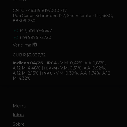
CNPJ
-
46.319.819/0001-17
Rua Carlos Schroeder, 122, São Vicente - Itajaí/SC,
88309-260
(47) 99147-9687
(19) 99751-2720
Ver e-mail
CUB R$3.037,72
Índices 04/26
-
IPCA
• V.M. 0,42%, A.A. 1,85%,
A.12 M. 4,48% |
IGP-M
• V.M. 0,31%, A.A. 0,92%,
A.12 M. 2,15% |
INPC
• V.M. 0,39%, A.A. 1,74%, A.12
M. 4,32%
Menu
Início
Sobre