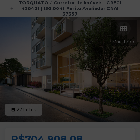
TORQUATO ∴ Corretor de Imóveis - CRECI
42643f | 136.004f Perito Avaliador CNAI
37357
Mais fotos
22
Fotos
R$704.908,08