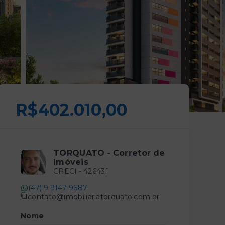
R$402.010,00
TORQUATO - Corretor de
Imóveis
CRECI -
42643f
(47) 9 9147-9687
contato@imobiliariatorquato.com.br
Nome