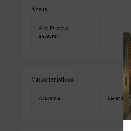
Áreas
Área Privativa:
24,85m²
Características
Academia
Lavanderia