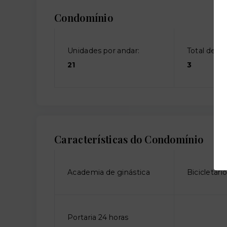
Condomínio
Unidades por andar:
Total de an
21
3
Características do Condomínio
Academia de ginástica
Bicicletári
Portaria 24 horas