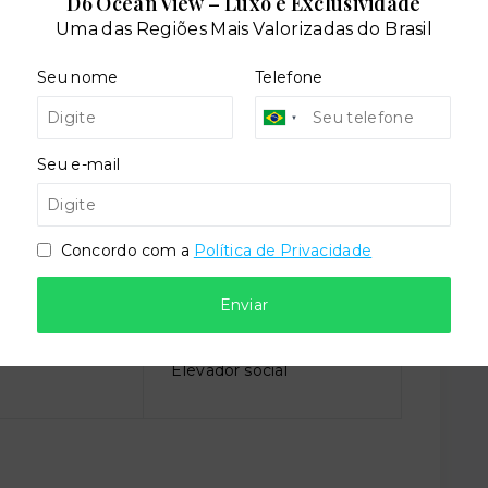
D6 Ocean View – Luxo e Exclusividade
Uma das Regiões Mais Valorizadas do Brasil
Seu nome
Telefone
dares:
Seu e-mail
Concordo com a
Política de Privacidade
Enviar
o
Elevador social