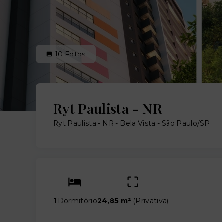
10
Fotos
Ryt Paulista - NR
Ryt Paulista - NR -
Bela Vista - São Paulo/SP
1
Dormitório
24,85 m²
(
Privativa
)