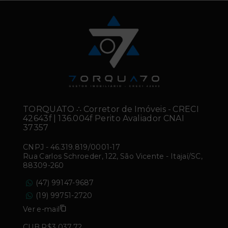
TORQUATO ∴ Corretor de Imóveis - CRECI
42643f | 136.004f Perito Avaliador CNAI
37357
CNPJ
-
46.319.819/0001-17
Rua Carlos Schroeder, 122, São Vicente - Itajaí/SC,
88309-260
(47) 99147-9687
(19) 99751-2720
Ver e-mail
CUB R$3.037,72