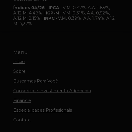
Índices 04/26
-
IPCA
• V.M. 0,42%, A.A. 1,85%,
A.12 M. 4,48% |
IGP-M
• V.M. 0,31%, A.A. 0,92%,
A.12 M. 2,15% |
INPC
• V.M. 0,39%, A.A. 1,74%, A.12
M. 4,32%
Menu
Início
Sobre
Buscamos Para Você
Consórcio e Investimento Ademicon
Financie
Especialidades Profissionais
Contato