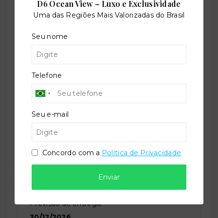
Outras Informações
D6 Ocean View – Luxo e Exclusividade
Uma das Regiões Mais Valorizadas do Brasil
Referência:
Seu nome
O-53407-81749
Telefone
Perfil:
Residencial
Seu e-mail
Situação:
Concordo com a
Política de Privacidade
Em construção
Enviar
Previsão de entrega:
30/12/2026