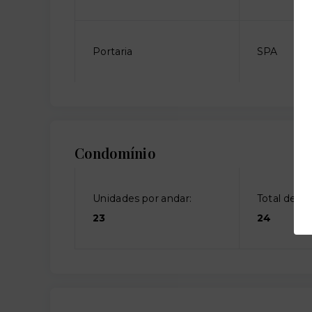
Portaria
SPA
Condomínio
Unidades por andar:
Total de an
23
24