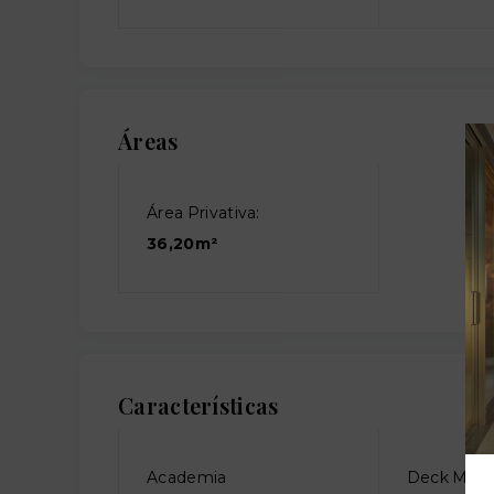
Áreas
Área Privativa:
36,20m²
Características
Academia
Deck Molh