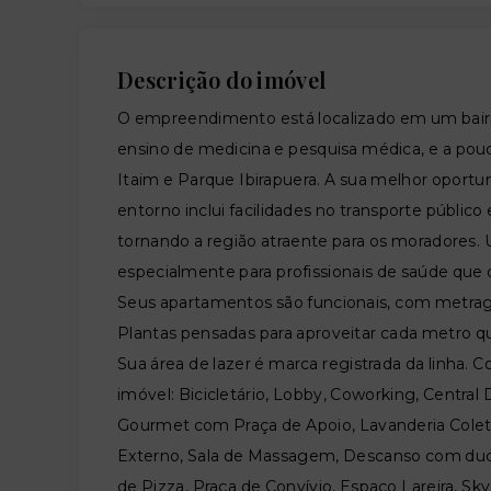
Descrição do imóvel
O empreendimento está localizado em um bairr
ensino de medicina e pesquisa médica, e a po
Itaim e Parque Ibirapuera. A sua melhor oportuni
entorno inclui facilidades no transporte público 
tornando a região atraente para os moradores. U
especialmente para profissionais de saúde que 
Seus apartamentos são funcionais, com metrage
Plantas pensadas para aproveitar cada metro qu
Sua área de lazer é marca registrada da linha.
imóvel: Bicicletário, Lobby, Coworking, Central 
Gourmet com Praça de Apoio, Lavanderia Coletiv
Externo, Sala de Massagem, Descanso com duch
de Pizza, Praça de Convívio, Espaço Lareira, Sk