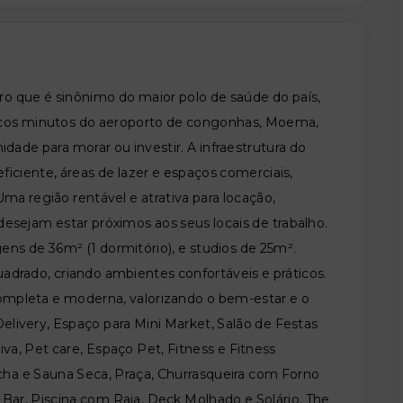
o que é sinônimo do maior polo de saúde do país,
ucos minutos do aeroporto de congonhas, Moema,
dade para morar ou investir. A infraestrutura do
eficiente, áreas de lazer e espaços comerciais,
ma região rentável e atrativa para locação,
desejam estar próximos aos seus locais de trabalho.
ns de 36m² (1 dormitório), e studios de 25m².
adrado, criando ambientes confortáveis e práticos.
 Completa e moderna, valorizando o bem-estar e o
Delivery, Espaço para Mini Market, Salão de Festas
a, Pet care, Espaço Pet, Fitness e Fitness
a e Sauna Seca, Praça, Churrasqueira com Forno
y Bar, Piscina com Raia, Deck Molhado e Solário. The