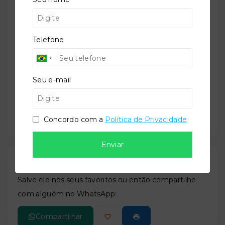
04615-005
+
Telefone
−
Seu e-mail
Concordo com a
Política de Privacidade
Enviar
Gostou do imóvel?
Leaflet
Salve ele nos seus favoritos ou então compartilhe
com alguém no WhatsApp:
Compartilhar