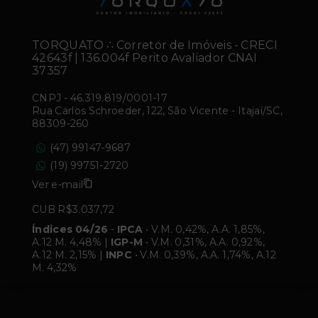
TORQUATO ∴ Corretor de Imóveis - CRECI
42643f | 136.004f Perito Avaliador CNAI
37357
CNPJ
-
46.319.819/0001-17
Rua Carlos Schroeder, 122, São Vicente - Itajaí/SC,
88309-260
(47) 99147-9687
(19) 99751-2720
Ver e-mail
CUB R$3.037,72
Índices 04/26
-
IPCA
• V.M. 0,42%, A.A. 1,85%,
A.12 M. 4,48% |
IGP-M
• V.M. 0,31%, A.A. 0,92%,
A.12 M. 2,15% |
INPC
• V.M. 0,39%, A.A. 1,74%, A.12
M. 4,32%