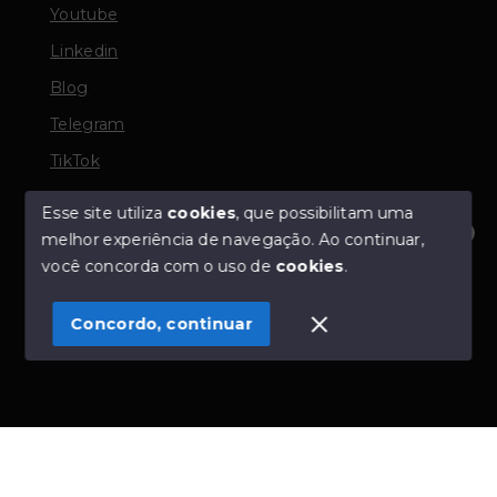
Youtube
Linkedin
Blog
Telegram
TikTok
Esse site utiliza
cookies
, que possibilitam uma
melhor experiência de navegação.
Ao continuar,
© Copyright 2026 - TORQUATO ∴ Corretor de Imóveis
Olá! Estamos disponíveis para te ajudar.
você concorda com o uso de
cookies
.
- CRECI 42643f | 136.004f Perito Avaliador CNAI 37357
- Todos os direitos reservados
Concordo, continuar
SITE PARA IMOBILIARIA
Início
Histórico
Favoritos