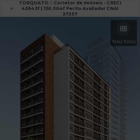
TORQUATO ∴ Corretor de Imóveis - CRECI
42643f | 136.004f Perito Avaliador CNAI
37357
Mais fotos