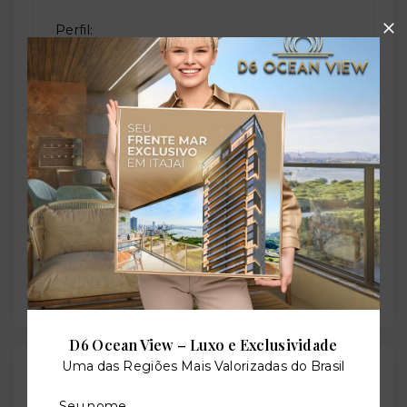
Perfil:
Residencial
Situação:
Em construção
Previsão de entrega:
30/03/2027
D6 Ocean View – Luxo e Exclusividade
Uma das Regiões Mais Valorizadas do Brasil
Localização
Rua Pascal, 1780 - Campo Belo - São Paulo/SP
Seu nome
-