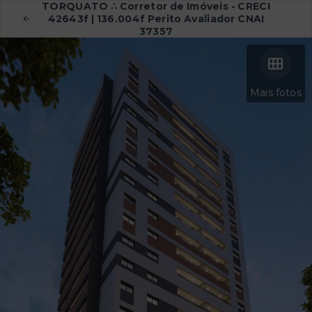
TORQUATO ∴ Corretor de Imóveis - CRECI
42643f | 136.004f Perito Avaliador CNAI
37357
Mais fotos