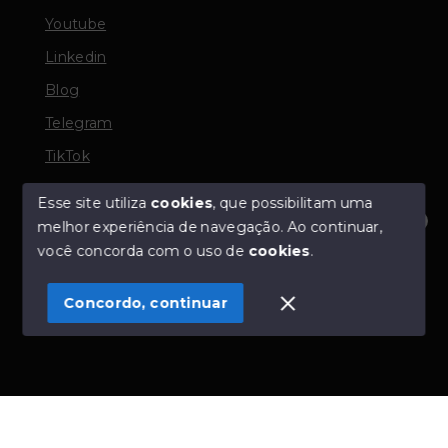
Youtube
Linkedin
Blog
Telegram
TikTok
Esse site utiliza
cookies
, que possibilitam uma
melhor experiência de navegação.
Ao continuar,
© Copyright 2026 - TORQUATO ∴ Corretor de Imóveis
Olá! Estamos disponíveis para te ajudar.
você concorda com o uso de
cookies
.
- CRECI 42643f | 136.004f Perito Avaliador CNAI 37357
- Todos os direitos reservados
Concordo, continuar
SITE PARA IMOBILIARIA
Início
Histórico
Favoritos