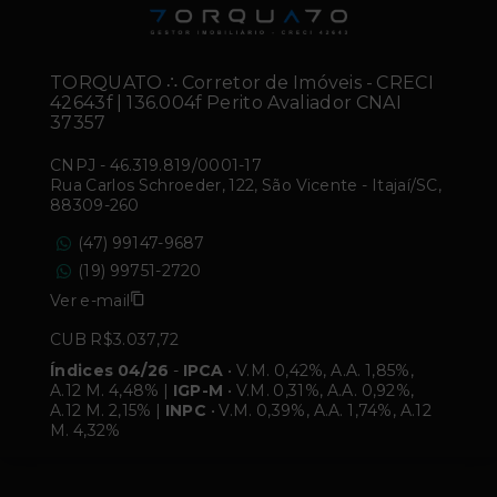
TORQUATO ∴ Corretor de Imóveis - CRECI
42643f | 136.004f Perito Avaliador CNAI
37357
CNPJ
-
46.319.819/0001-17
Rua Carlos Schroeder, 122, São Vicente - Itajaí/SC,
88309-260
(47) 99147-9687
(19) 99751-2720
Ver e-mail
CUB R$3.037,72
Índices 04/26
-
IPCA
• V.M. 0,42%, A.A. 1,85%,
A.12 M. 4,48% |
IGP-M
• V.M. 0,31%, A.A. 0,92%,
A.12 M. 2,15% |
INPC
• V.M. 0,39%, A.A. 1,74%, A.12
M. 4,32%