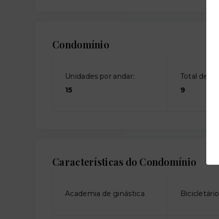
Condomínio
Unidades por andar:
Total de an
15
9
Características do Condomínio
Academia de ginástica
Bicicletári