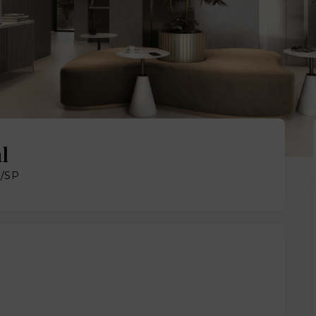
l
o/SP