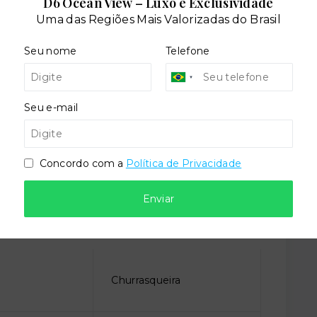
D6 Ocean View – Luxo e Exclusividade
Uma das Regiões Mais Valorizadas do Brasil
Seu nome
Telefone
Seu e-mail
dares:
Concordo com a
Política de Privacidade
Enviar
o
Churrasqueira