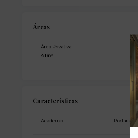
Áreas
Área Privativa:
41m²
Características
Academia
Portaria