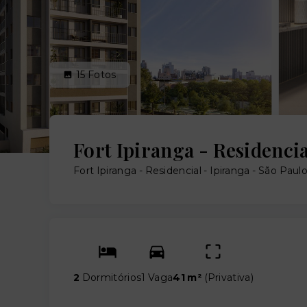
15
Fotos
Fort Ipiranga - Residencia
Fort Ipiranga - Residencial -
Ipiranga - São Paul
2
Dormitórios
1 Vaga
41 m²
(
Privativa
)