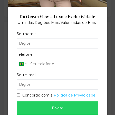
Sala de jogos
D6 Ocean View – Luxo e Exclusividade
Uma das Regiões Mais Valorizadas do Brasil
Outras Informações
Seu nome
Referência:
O-50647-77823
Telefone
Seu e-mail
Perfil:
Residencial
Concordo com a
Política de Privacidade
Situação:
Enviar
Em construção