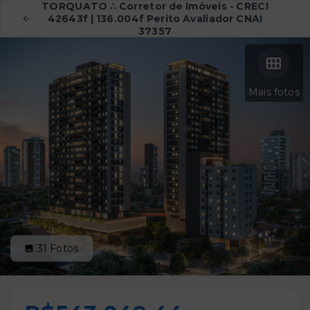
TORQUATO ∴ Corretor de Imóveis - CRECI
42643f | 136.004f Perito Avaliador CNAI
37357
Mais fotos
31
Fotos