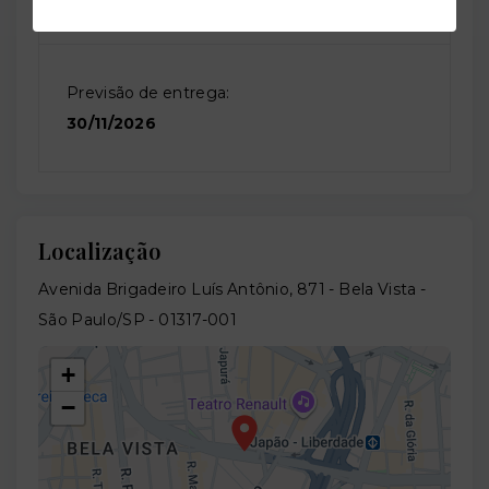
Previsão de entrega:
30/11/2026
Localização
Avenida Brigadeiro Luís Antônio, 871 - Bela Vista -
São Paulo/SP
- 01317-001
+
−