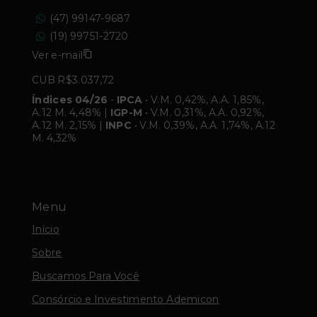
(47) 99147-9687
(19) 99751-2720
Ver e-mail
CUB R$3.037,72
Índices 04/26
-
IPCA
• V.M. 0,42%, A.A. 1,85%,
A.12 M. 4,48% |
IGP-M
• V.M. 0,31%, A.A. 0,92%,
A.12 M. 2,15% |
INPC
• V.M. 0,39%, A.A. 1,74%, A.12
M. 4,32%
Menu
Início
Sobre
Buscamos Para Você
Consórcio e Investimento Ademicon