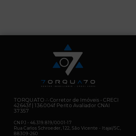
TORQUATO ∴ Corretor de Imóveis - CRECI
42643f | 136.004f Perito Avaliador CNAI
37357
CNPJ
-
46.319.819/0001-17
Rua Carlos Schroeder, 122, São Vicente - Itajaí/SC,
88309-260