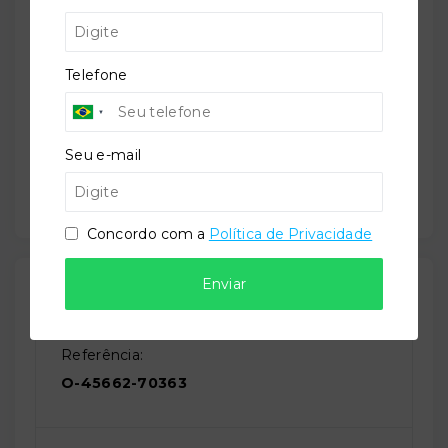
Aceita Financiamento:
Sim
Telefone
Minha Casa Minha Vida:
Seu e-mail
Sim
Concordo com a
Política de Privacidade
Enviar
Outras Informações
Referência:
O-45662-70363