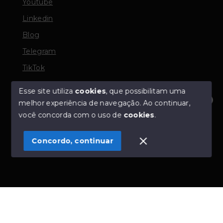
Youtube
Linkedin
Blog
Telegram
TikTok
Esse site utiliza
cookies
, que possibilitam uma
melhor experiência de navegação.
Ao continuar,
© Copyright 2026 - TORQUATO ∴ Corretor de Imóveis
Olá! Estamos disponíveis para te ajudar.
você concorda com o uso de
cookies
.
- CRECI 42643f | 136.004f Perito Avaliador CNAI 37357
- Todos os direitos reservados
Concordo, continuar
SITE PARA IMOBILIARIA
Início
Histórico
Favoritos