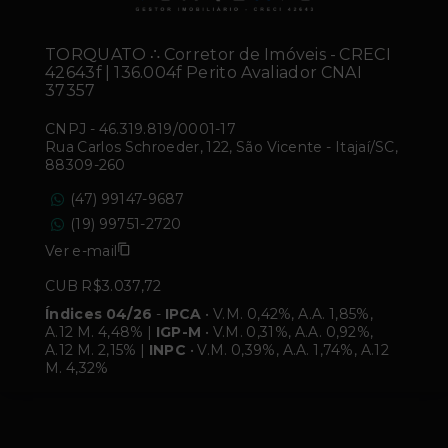
TORQUATO ∴ Corretor de Imóveis - CRECI
42643f | 136.004f Perito Avaliador CNAI
37357
CNPJ
-
46.319.819/0001-17
Rua Carlos Schroeder, 122, São Vicente - Itajaí/SC,
88309-260
(47) 99147-9687
(19) 99751-2720
Ver e-mail
CUB R$3.037,72
Índices 04/26
-
IPCA
• V.M. 0,42%, A.A. 1,85%,
A.12 M. 4,48% |
IGP-M
• V.M. 0,31%, A.A. 0,92%,
A.12 M. 2,15% |
INPC
• V.M. 0,39%, A.A. 1,74%, A.12
M. 4,32%