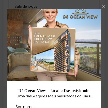
Sala de jogos
Salão de festas
Sauna
Solarium
D6 Ocean View – Luxo e Exclusividade
Uma das Regiões Mais Valorizadas do Brasil
Valores
Seu nome