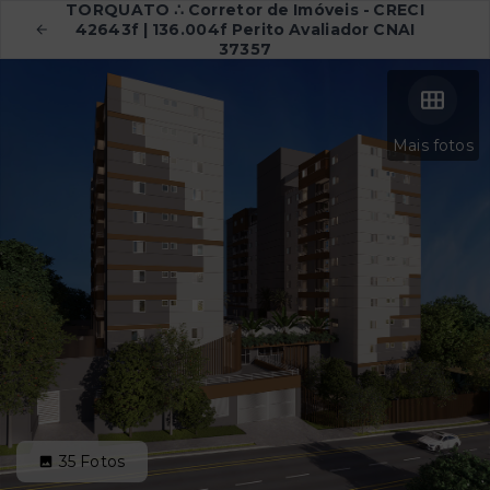
TORQUATO ∴ Corretor de Imóveis - CRECI
42643f | 136.004f Perito Avaliador CNAI
37357
Mais fotos
35
Fotos