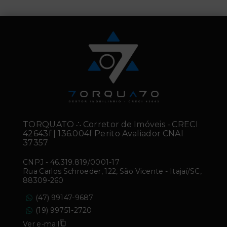
TORQUATO ∴ Corretor de Imóveis - CRECI
42643f | 136.004f Perito Avaliador CNAI
37357
CNPJ
-
46.319.819/0001-17
Rua Carlos Schroeder, 122, São Vicente - Itajaí/SC,
88309-260
(47) 99147-9687
(19) 99751-2720
Ver e-mail