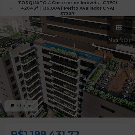
TORQUATO ∴ Corretor de Imóveis - CRECI
42643f | 136.004f Perito Avaliador CNAI
37357
Mais fotos
3
Fotos
R$1.199.431,72