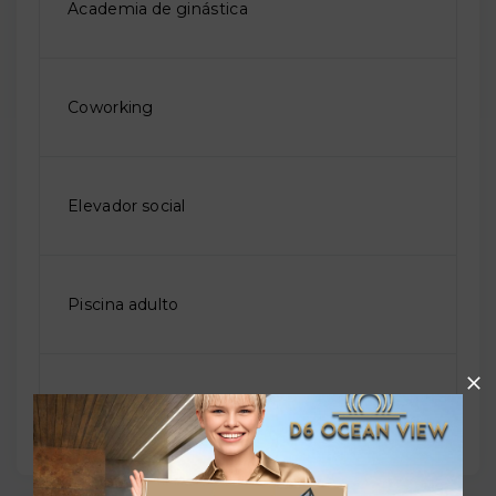
Academia de ginástica
Coworking
Elevador social
Piscina adulto
Solarium