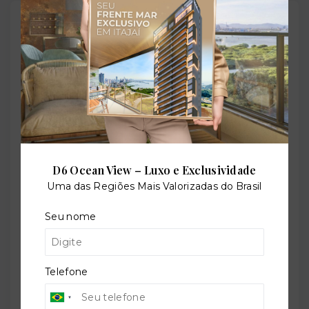
Outras Informações
Referência:
O-44337-79050
Perfil:
Residencial
D6 Ocean View – Luxo e Exclusividade
Uma das Regiões Mais Valorizadas do Brasil
Seu nome
Situação:
Em construção
Telefone