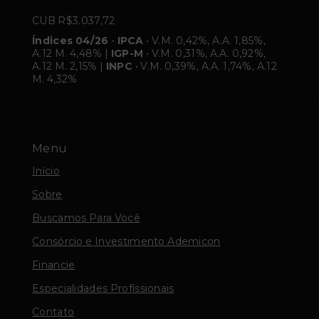
CUB R$3.037,72
Índices 04/26
-
IPCA
• V.M. 0,42%, A.A. 1,85%,
A.12 M. 4,48% |
IGP-M
• V.M. 0,31%, A.A. 0,92%,
A.12 M. 2,15% |
INPC
• V.M. 0,39%, A.A. 1,74%, A.12
M. 4,32%
Menu
Início
Sobre
Buscamos Para Você
Consórcio e Investimento Ademicon
Financie
Especialidades Profissionais
Contato