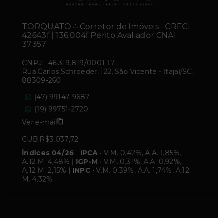
TORQUATO ∴ Corretor de Imóveis - CRECI
42643f | 136.004f Perito Avaliador CNAI
37357
CNPJ
-
46.319.819/0001-17
Rua Carlos Schroeder, 122, São Vicente - Itajaí/SC,
88309-260
(47) 99147-9687
(19) 99751-2720
Ver e-mail
CUB R$3.037,72
Índices 04/26
-
IPCA
• V.M. 0,42%, A.A. 1,85%,
A.12 M. 4,48% |
IGP-M
• V.M. 0,31%, A.A. 0,92%,
A.12 M. 2,15% |
INPC
• V.M. 0,39%, A.A. 1,74%, A.12
M. 4,32%