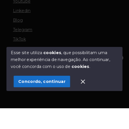
Youtube
Linkedin
Blog
Telegram
TikTok
Esse site utiliza
cookies
, que possibilitam uma
melhor experiência de navegação.
Ao continuar,
© Copyright 2026 - TORQUATO ∴ Corretor de Imóveis
Olá! Estamos disponíveis para te ajudar.
você concorda com o uso de
cookies
.
- CRECI 42643f | 136.004f Perito Avaliador CNAI 37357
- Todos os direitos reservados
Concordo, continuar
SITE PARA IMOBILIARIA
Início
Histórico
Favoritos