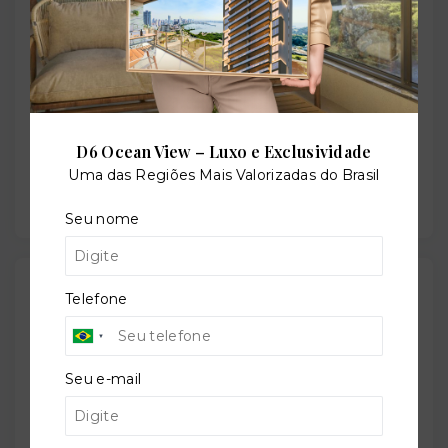
Salão de festas
D6 Ocean View – Luxo e Exclusividade
Solarium
Uma das Regiões Mais Valorizadas do Brasil
Seu nome
Outras Informações
Telefone
Referência:
Seu e-mail
O-38740-61139