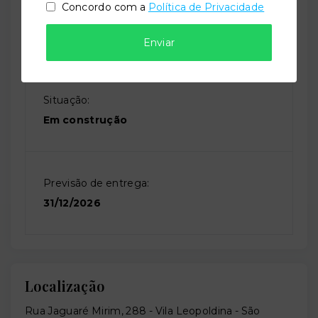
Concordo com a
Política de Privacidade
Perfil:
Residencial
Enviar
Situação:
Em construção
Previsão de entrega:
31/12/2026
Localização
Rua Jaguaré Mirim, 288 - Vila Leopoldina - São