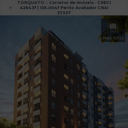
TORQUATO ∴ Corretor de Imóveis - CRECI
42643f | 136.004f Perito Avaliador CNAI
37357
Mais fotos