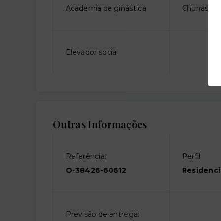
Academia de ginástica
Churrasque
Elevador social
Outras Informações
Referência:
Perfil:
O-38426-60612
Residenci
Previsão de entrega: