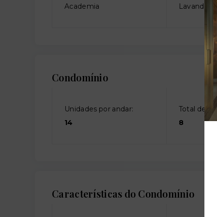
Academia
Lavanderia
Condomínio
Unidades por andar:
Total de an
14
8
Características do Condomínio