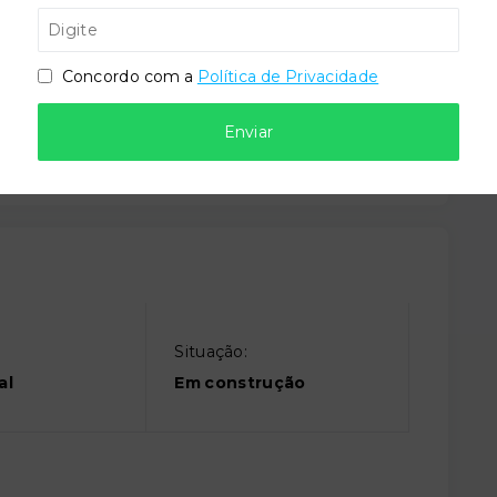
ira
Coworking
Concordo com a
Política de Privacidade
Enviar
Situação:
al
Em construção