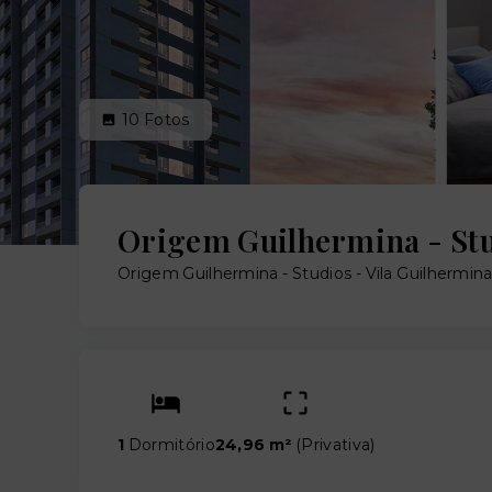
10
Fotos
Origem Guilhermina - St
Origem Guilhermina - Studios -
Vila Guilhermin
1
Dormitório
24,96 m²
(
Privativa
)