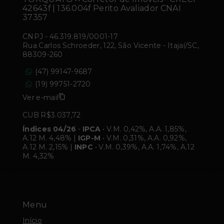
42643f | 136.004f Perito Avaliador CNAI
37357
CNPJ
-
46.319.819/0001-17
Rua Carlos Schroeder, 122, São Vicente - Itajaí/SC,
88309-260
(47) 99147-9687
(19) 99751-2720
Ver e-mail
CUB R$3.037,72
Índices 04/26
-
IPCA
• V.M. 0,42%, A.A. 1,85%,
A.12 M. 4,48% |
IGP-M
• V.M. 0,31%, A.A. 0,92%,
A.12 M. 2,15% |
INPC
• V.M. 0,39%, A.A. 1,74%, A.12
M. 4,32%
Menu
Início