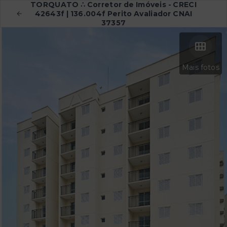
TORQUATO ∴ Corretor de Imóveis - CRECI
42643f | 136.004f Perito Avaliador CNAI
37357
Mais fotos