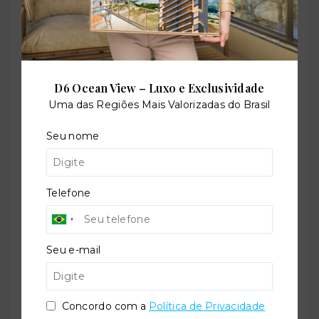
Elevador de serviço
D6 Ocean View – Luxo e Exclusividade
Uma das Regiões Mais Valorizadas do Brasil
Elevador social
Seu nome
Piscina adulto
Telefone
Piscina infantil
Seu e-mail
Playground
Concordo com a
Política de Privacidade