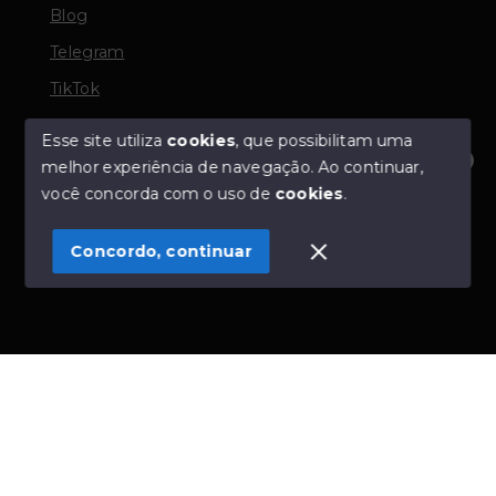
Blog
Telegram
TikTok
Esse site utiliza
cookies
, que possibilitam uma
melhor experiência de navegação.
Ao continuar,
© Copyright 2026 - TORQUATO ∴ Corretor de Imóveis
Olá! Estamos disponíveis para te ajudar.
você concorda com o uso de
cookies
.
- CRECI 42643f | 136.004f Perito Avaliador CNAI 37357
- Todos os direitos reservados
Concordo, continuar
SITE PARA IMOBILIARIA
Início
Histórico
Favoritos