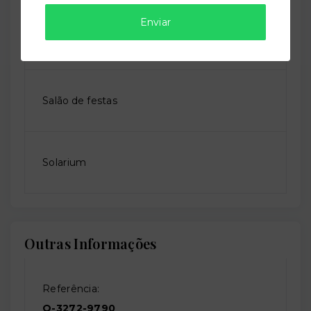
Enviar
Sala de jogos
Salão de festas
Solarium
Outras Informações
Referência:
O-3272-9790