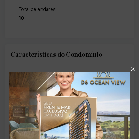
Total de andares:
10
Características do Condomínio
Academia de ginástica
Brinquedoteca
Churrasqueira