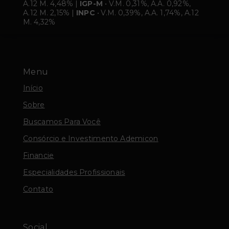
A.12 M. 4,48% |
IGP-M
• V.M. 0,31%, A.A. 0,92%,
A.12 M. 2,15% |
INPC
• V.M. 0,39%, A.A. 1,74%, A.12
M. 4,32%
Menu
Início
Sobre
Buscamos Para Você
Consórcio e Investimento Ademicon
Financie
Especialidades Profissionais
Contato
Social