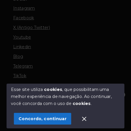
Instagram
Facebook
X (Antigo Twitter)
Youtube
Linkedin
Blog
Telegram
TikTok
Esse site utiliza
cookies
, que possibilitam uma
melhor experiência de navegação.
Ao continuar,
© Copyright 2026 - TORQUATO ∴ Corretor de Imóveis
Olá! Estamos disponíveis para te ajudar.
você concorda com o uso de
cookies
.
- CRECI 42643f | 136.004f Perito Avaliador CNAI 37357
- Todos os direitos reservados
Concordo, continuar
SITE PARA IMOBILIARIA