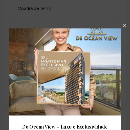
Quadra de tênis
Sala de jogos
Salão de festas
Solarium
Outras Informações
D6 Ocean View – Luxo e Exclusividade