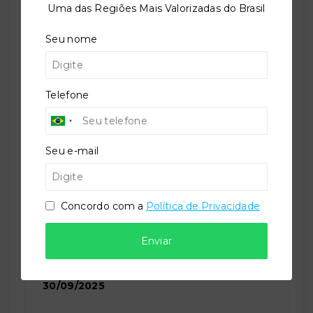
Uma das Regiões Mais Valorizadas do Brasil
Referência:
Seu nome
O-31586-56883
Telefone
Perfil:
Residencial
Seu e-mail
Situação:
Novo
Concordo com a
Política de Privacidade
Enviar
Previsão de entrega:
30/09/2025