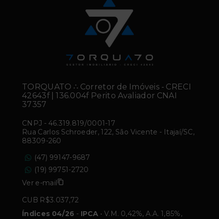
TORQUATO ∴ Corretor de Imóveis - CRECI
42643f | 136.004f Perito Avaliador CNAI
37357
CNPJ
-
46.319.819/0001-17
Rua Carlos Schroeder, 122, São Vicente - Itajaí/SC,
88309-260
(47) 99147-9687
(19) 99751-2720
Ver e-mail
CUB R$3.037,72
Índices 04/26
-
IPCA
• V.M. 0,42%, A.A. 1,85%,