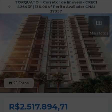
TORQUATO ∴ Corretor de Imóveis - CRECI
42643f | 136.004f Perito Avaliador CNAI
37357
Mais fotos
25
Fotos
R$2.517.894,71