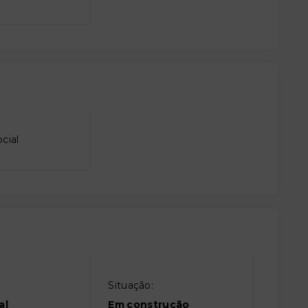
cial
Situação:
al
Em construção