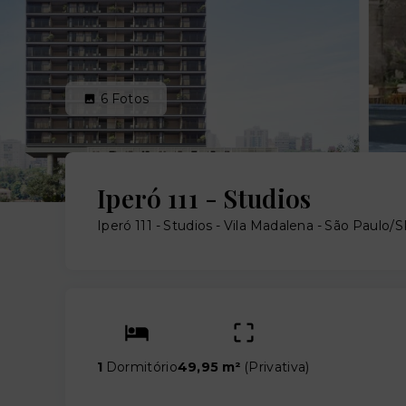
6
Fotos
Iperó 111 - Studios
Iperó 111 - Studios -
Vila Madalena - São Paulo/
1
Dormitório
49,95 m²
(
Privativa
)