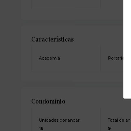
Características
Academia
Portaria
Condomínio
Unidades por andar:
Total de an
16
9