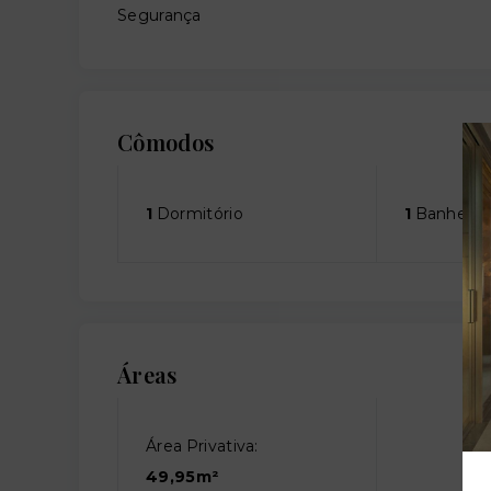
Segurança
Cômodos
1
Dormitório
1
Banheiro
Áreas
Área Privativa:
49,95m²