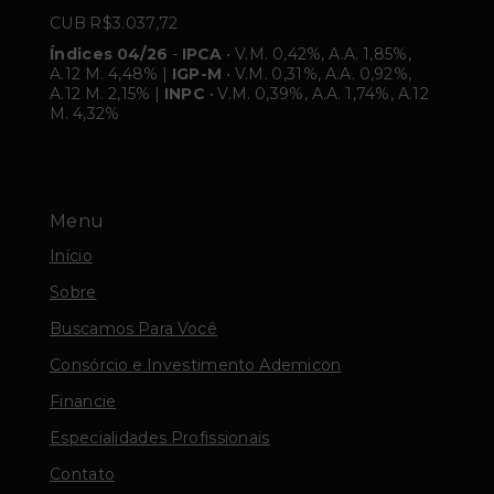
CUB R$3.037,72
Índices 04/26
-
IPCA
• V.M. 0,42%, A.A. 1,85%,
A.12 M. 4,48% |
IGP-M
• V.M. 0,31%, A.A. 0,92%,
A.12 M. 2,15% |
INPC
• V.M. 0,39%, A.A. 1,74%, A.12
M. 4,32%
Menu
Início
Sobre
Buscamos Para Você
Consórcio e Investimento Ademicon
Financie
Especialidades Profissionais
Contato