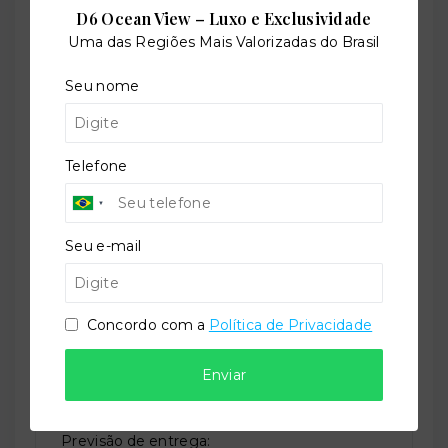
D6 Ocean View – Luxo e Exclusividade
Outras Informações
Uma das Regiões Mais Valorizadas do Brasil
Seu nome
Referência:
O-30648-49859
Telefone
Perfil:
Residencial
Seu e-mail
Situação:
Concordo com a
Política de Privacidade
Novo
Enviar
Previsão de entrega: