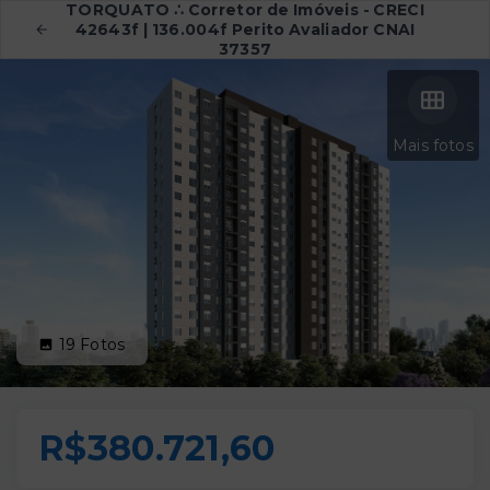
TORQUATO ∴ Corretor de Imóveis - CRECI
42643f | 136.004f Perito Avaliador CNAI
37357
Mais fotos
19
Fotos
R$380.721,60