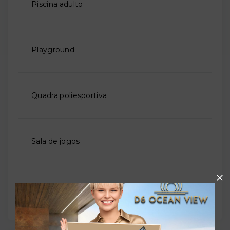
Piscina adulto
Playground
Quadra poliesportiva
Sala de jogos
Salão de festas