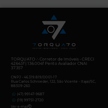
TORQUATO ∴ Corretor de Imóveis - CRECI
42643f | 136.004f Perito Avaliador CNAI
37357
CNPJ
-
46.319.819/0001-17
Rua Carlos Schroeder, 122, São Vicente - Itajaí/SC,
88309-260
(47) 99147-9687
(19) 99751-2720
Ver e-mail