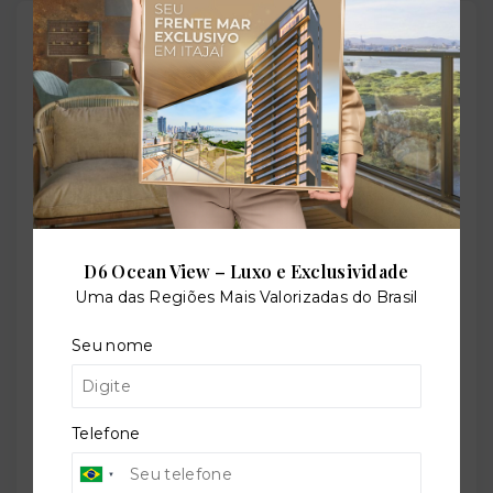
Outras Informações
Referência:
O-30565-49718
Perfil:
Residencial
D6 Ocean View – Luxo e Exclusividade
Uma das Regiões Mais Valorizadas do Brasil
Seu nome
Situação:
Novo
Telefone