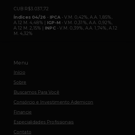
CUB R$3.037,72
Índices 04/26
-
IPCA
• V.M. 0,42%, A.A. 1,85%,
A.12 M. 4,48% |
IGP-M
• V.M. 0,31%, A.A. 0,92%,
A.12 M. 2,15% |
INPC
• V.M. 0,39%, A.A. 1,74%, A.12
M. 4,32%
Menu
Início
Sobre
Buscamos Para Você
Consórcio e Investimento Ademicon
Financie
Especialidades Profissionais
Contato