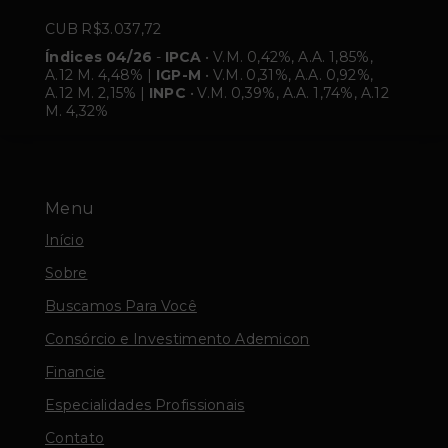
CUB R$3.037,72
Índices 04/26
-
IPCA
• V.M. 0,42%, A.A. 1,85%,
A.12 M. 4,48% |
IGP-M
• V.M. 0,31%, A.A. 0,92%,
A.12 M. 2,15% |
INPC
• V.M. 0,39%, A.A. 1,74%, A.12
M. 4,32%
Menu
Início
Sobre
Buscamos Para Você
Consórcio e Investimento Ademicon
Financie
Especialidades Profissionais
Contato