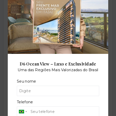
Playground
Quadra poliesportiva
Sala de jogos
D6 Ocean View – Luxo e Exclusividade
Uma das Regiões Mais Valorizadas do Brasil
Salão de festas
Seu nome
Telefone
Sauna