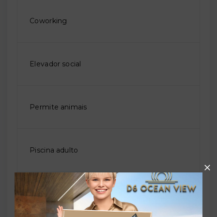
Coworking
Elevador social
Permite animais
Piscina adulto
Piscina infantil