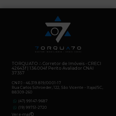
TORQUATO ∴ Corretor de Imóveis - CRECI
42643f | 136.004f Perito Avaliador CNAI
37357
CNPJ
-
46.319.819/0001-17
Rua Carlos Schroeder, 122, São Vicente - Itajaí/SC,
88309-260
(47) 99147-9687
(19) 99751-2720
Ver e-mail