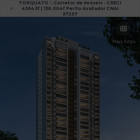
TORQUATO ∴ Corretor de Imóveis - CRECI
42643f | 136.004f Perito Avaliador CNAI
37357
Mais fotos