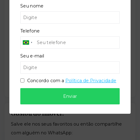
Localização
Seu nome
Rua do Estilo Barroco, 721 - Santo Amaro - São
Paulo/SP
- 04709-011
Telefone
+
−
Seu e-mail
Concordo com a
Política de Privacidade
Enviar
Gostou do imóvel?
Leaflet
Salve ele nos seus favoritos ou então compartilhe
com alguém no WhatsApp: