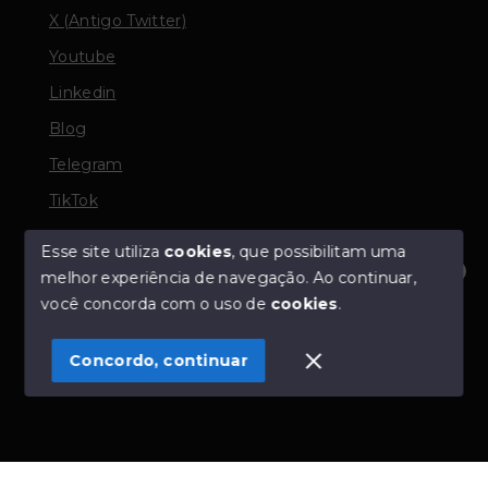
X (Antigo Twitter)
Youtube
Linkedin
Blog
Telegram
TikTok
Esse site utiliza
cookies
, que possibilitam uma
melhor experiência de navegação.
Ao continuar,
© Copyright 2026 - TORQUATO ∴ Corretor de Imóveis
Olá! Estamos disponíveis para te ajudar.
você concorda com o uso de
cookies
.
- CRECI 42643f | 136.004f Perito Avaliador CNAI 37357
- Todos os direitos reservados
Concordo, continuar
SITE PARA IMOBILIARIA