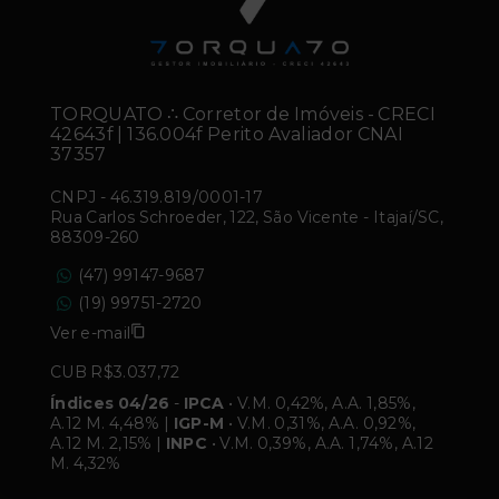
TORQUATO ∴ Corretor de Imóveis - CRECI
42643f | 136.004f Perito Avaliador CNAI
37357
CNPJ
-
46.319.819/0001-17
Rua Carlos Schroeder, 122, São Vicente - Itajaí/SC,
88309-260
(47) 99147-9687
(19) 99751-2720
Ver e-mail
CUB R$3.037,72
Índices 04/26
-
IPCA
• V.M. 0,42%, A.A. 1,85%,
A.12 M. 4,48% |
IGP-M
• V.M. 0,31%, A.A. 0,92%,
A.12 M. 2,15% |
INPC
• V.M. 0,39%, A.A. 1,74%, A.12
M. 4,32%