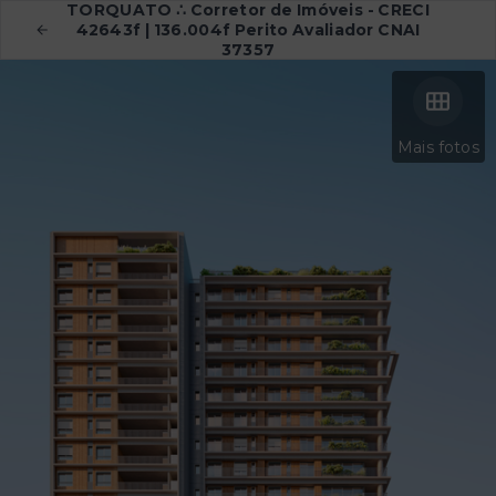
TORQUATO ∴ Corretor de Imóveis - CRECI
42643f | 136.004f Perito Avaliador CNAI
37357
Mais fotos