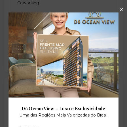
Coworking
Elevador social
Permite animais
Outras Informações
Referência:
D6 Ocean View – Luxo e Exclusividade
O-28692-49120
Uma das Regiões Mais Valorizadas do Brasil