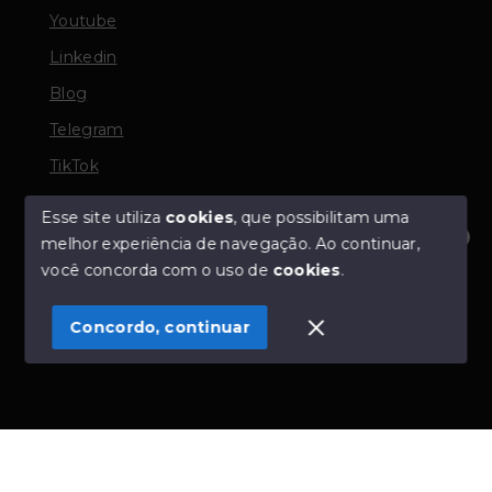
Youtube
Linkedin
Blog
Telegram
TikTok
Esse site utiliza
cookies
, que possibilitam uma
melhor experiência de navegação.
Ao continuar,
© Copyright 2026 - TORQUATO ∴ Corretor de Imóveis
Olá! Estamos disponíveis para te ajudar.
você concorda com o uso de
cookies
.
- CRECI 42643f | 136.004f Perito Avaliador CNAI 37357
- Todos os direitos reservados
Concordo, continuar
SITE PARA IMOBILIARIA
Início
Histórico
Favoritos