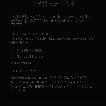
TORQUATO ∴ Corretor de Imóveis - CRECI
42643f | 136.004f Perito Avaliador CNAI
37357
CNPJ
-
46.319.819/0001-17
Rua Carlos Schroeder, 122, São Vicente - Itajaí/SC,
88309-260
(47) 99147-9687
(19) 99751-2720
Ver e-mail
CUB R$3.037,72
Índices 04/26
-
IPCA
• V.M. 0,42%, A.A. 1,85%,
A.12 M. 4,48% |
IGP-M
• V.M. 0,31%, A.A. 0,92%,
A.12 M. 2,15% |
INPC
• V.M. 0,39%, A.A. 1,74%, A.12
M. 4,32%