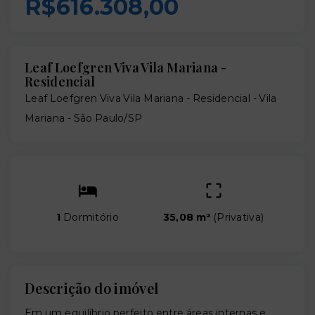
R$616.308,00
Leaf Loefgren Viva Vila Mariana -
Residencial
Leaf Loefgren Viva Vila Mariana - Residencial -
Vila
Mariana - São Paulo/SP
1
Dormitório
35,08 m²
(
Privativa
)
Descrição do imóvel
Em um equilíbrio perfeito entre áreas internas e