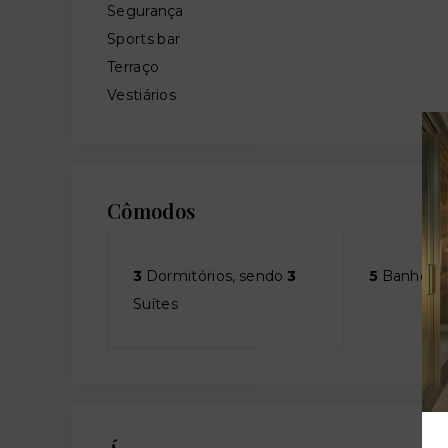
Segurança
Sports bar
Terraço
Vestiários
Cômodos
3
Dormitórios, sendo
3
5
Banheiro
Suítes