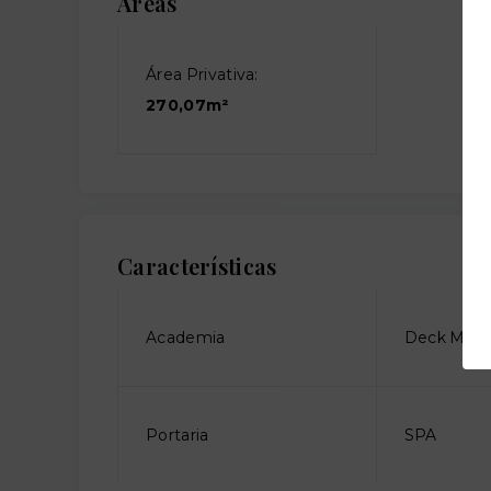
Áreas
Área Privativa:
270,07m²
Características
Academia
Deck Molh
Portaria
SPA