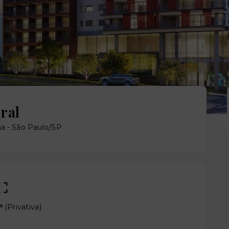
ral
na - São Paulo/SP
²
(
Privativa
)