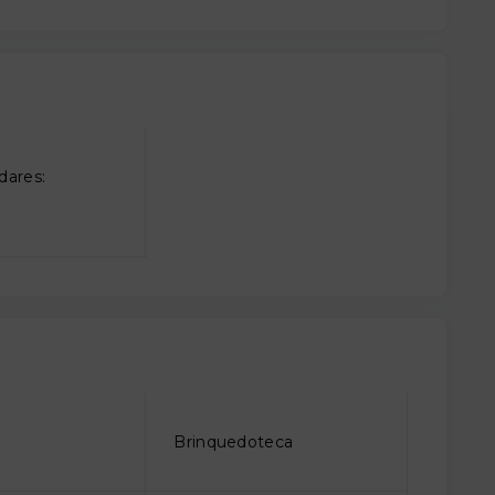
dares:
o
Brinquedoteca