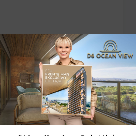
s
3
Vagas