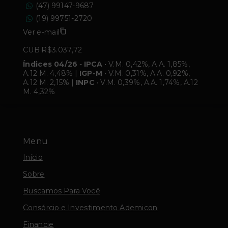
(47) 99147-9687
(19) 99751-2720
Ver e-mail
CUB R$3.037,72
Índices 04/26
-
IPCA
• V.M. 0,42%, A.A. 1,85%,
A.12 M. 4,48% |
IGP-M
• V.M. 0,31%, A.A. 0,92%,
A.12 M. 2,15% |
INPC
• V.M. 0,39%, A.A. 1,74%, A.12
M. 4,32%
Menu
Início
Sobre
Buscamos Para Você
Consórcio e Investimento Ademicon
Financie