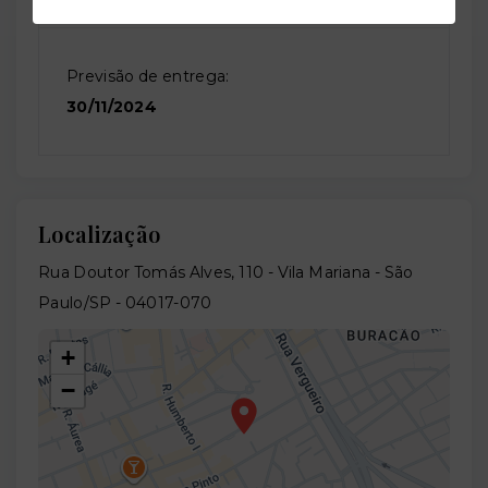
Previsão de entrega:
30/11/2024
Localização
Rua Doutor Tomás Alves, 110 - Vila Mariana - São
Paulo/SP
- 04017-070
+
−