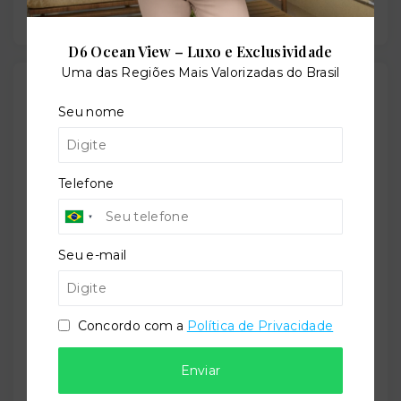
D6 Ocean View – Luxo e Exclusividade
Uma das Regiões Mais Valorizadas do Brasil
Outras Informações
Seu nome
Referência:
O-27313-44568
Telefone
Perfil:
Seu e-mail
Residencial
Concordo com a
Política de Privacidade
Situação:
Enviar
Novo