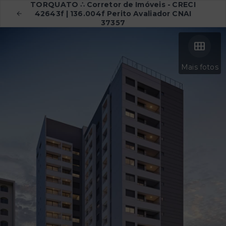
TORQUATO ∴ Corretor de Imóveis - CRECI
42643f | 136.004f Perito Avaliador CNAI
37357
Mais fotos