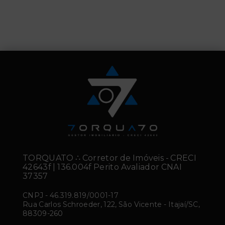
TORQUATO ∴ Corretor de Imóveis - CRECI
42643f | 136.004f Perito Avaliador CNAI
37357
CNPJ
-
46.319.819/0001-17
Rua Carlos Schroeder, 122, São Vicente - Itajaí/SC,
88309-260