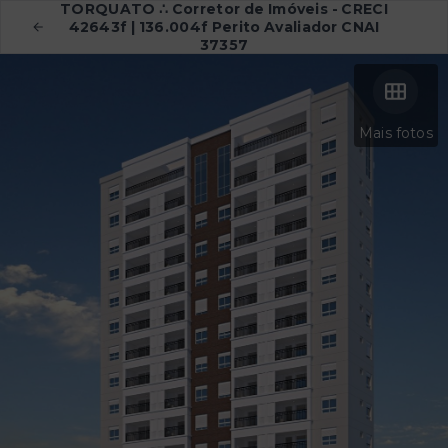
TORQUATO ∴ Corretor de Imóveis - CRECI
42643f | 136.004f Perito Avaliador CNAI
37357
Mais fotos