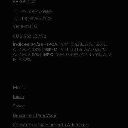
88309-260
(47) 99147-9687
(19) 99751-2720
Ver e-mail
CUB R$3.037,72
Índices 04/26
-
IPCA
• V.M. 0,42%, A.A. 1,85%,
A.12 M. 4,48% |
IGP-M
• V.M. 0,31%, A.A. 0,92%,
A.12 M. 2,15% |
INPC
• V.M. 0,39%, A.A. 1,74%, A.12
M. 4,32%
Menu
Início
Sobre
Buscamos Para Você
Consórcio e Investimento Ademicon