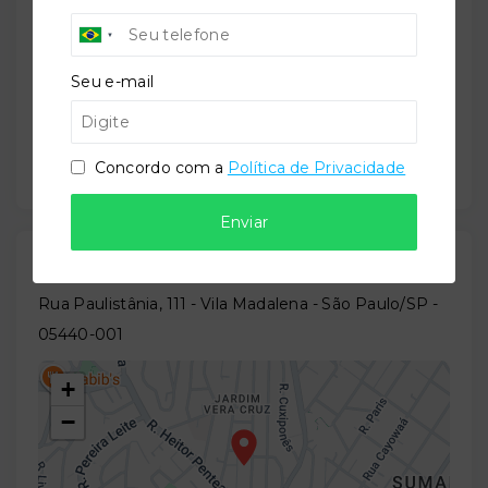
Residencial
Seu e-mail
Situação:
Novo
Concordo com a
Política de Privacidade
Enviar
Localização
Rua Paulistânia, 111 - Vila Madalena - São Paulo/SP
-
05440-001
+
−