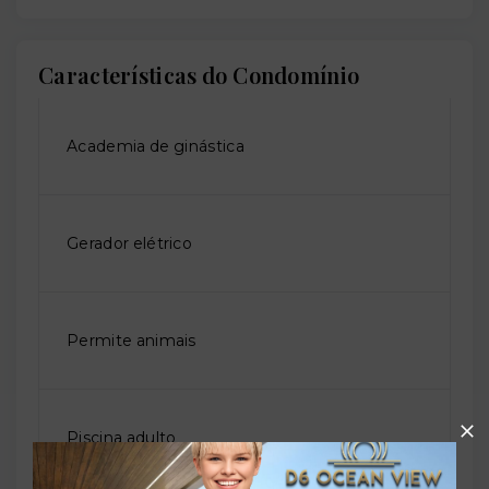
Características do Condomínio
Academia de ginástica
Gerador elétrico
Permite animais
Piscina adulto