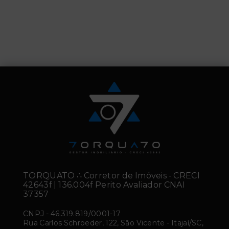
TORQUATO ∴ Corretor de Imóveis - CRECI
42643f | 136.004f Perito Avaliador CNAI
37357
CNPJ
-
46.319.819/0001-17
Rua Carlos Schroeder, 122, São Vicente - Itajaí/SC,