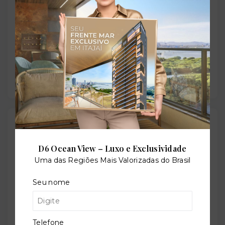
Salão de festas
Solarium
Outras Informações
D6 Ocean View – Luxo e Exclusividade
Referência:
Uma das Regiões Mais Valorizadas do Brasil
O-1803-6657
Seu nome
Perfil:
Telefone