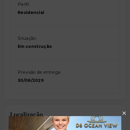
Perfil:
Residencial
Situação:
Em construção
Previsão de entrega:
30/06/2029
Localização
Rodovia BR-101, 210 - Distrito Industrial - São