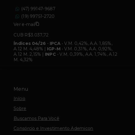
(47) 99147-9687
(19) 99751-2720
Ver e-mail
CUB R$3.037,72
Índices 04/26
-
IPCA
• V.M. 0,42%, A.A. 1,85%,
A.12 M. 4,48% |
IGP-M
• V.M. 0,31%, A.A. 0,92%,
A.12 M. 2,15% |
INPC
• V.M. 0,39%, A.A. 1,74%, A.12
M. 4,32%
Menu
Início
Sobre
Buscamos Para Você
Consórcio e Investimento Ademicon