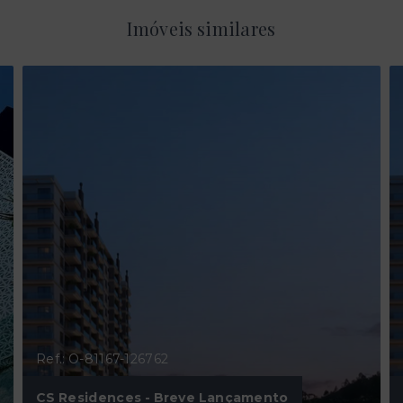
Imóveis similares
Ref.: O-81167-126762
CS Residences - Breve Lançamento