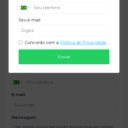
TORQUATO - Corretor de Imóveis
Seu e-mail
CRECI -
42643f
(47) 9 9147-9687
contato@imobiliariatorquato.com.br
Concordo com a
Política de Privacidade
Nome
Enviar
Telefone
E-mail
Mensagem