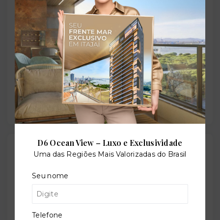
José/SC
- 88104-800
+
−
D6 Ocean View – Luxo e Exclusividade
Gostou do imóvel?
Uma das Regiões Mais Valorizadas do Brasil
Leaflet
Salve ele nos seus favoritos ou então compartilhe
Seu nome
com alguém no WhatsApp:
Compartilhar
Telefone