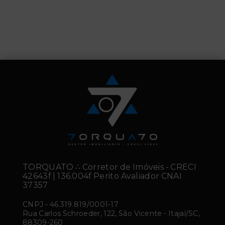
TORQUATO ∴ Corretor de Imóveis - CRECI
42643f | 136.004f Perito Avaliador CNAI
37357
CNPJ
-
46.319.819/0001-17
Rua Carlos Schroeder, 122, São Vicente - Itajaí/SC,
88309-260