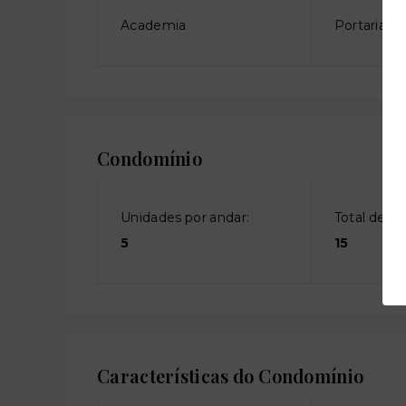
Academia
Portaria
Condomínio
Unidades por andar:
Total de an
5
15
Características do Condomínio