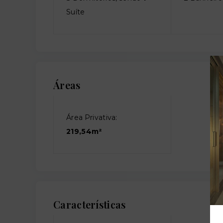
Suíte
Áreas
Área Privativa:
219,54m²
Características