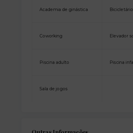
Academia de ginástica
Bicicletári
Coworking
Elevador so
Piscina adulto
Piscina infa
Sala de jogos
Outras Informações