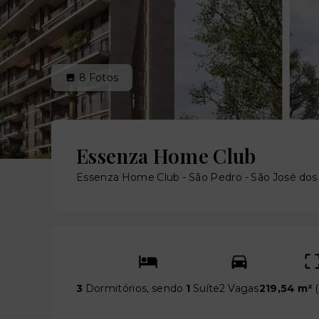
8
Fotos
Essenza Home Club
Essenza Home Club -
São Pedro - São José dos
3
Dormitórios, sendo
1
Suíte
2 Vagas
219,54 m²
(