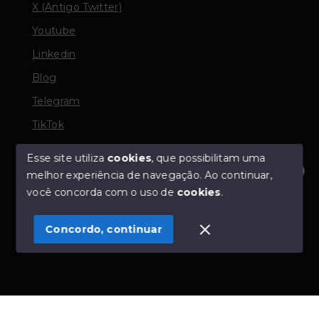
X (Antigo Twitter)
Youtube
Linkedin
Blog
Telegram
TikTok
Esse site utiliza
cookies
, que possibilitam uma
melhor experiência de navegação.
Ao continuar,
© Copyright 2026 - TORQUATO ∴ Corretor de Imóveis
Olá! Estamos disponíveis para te ajudar.
você concorda com o uso de
cookies
.
- CRECI 42643f | 136.004f Perito Avaliador CNAI 37357
- Todos os direitos reservados
Concordo, continuar
SITE PARA IMOBILIARIA
Início
Histórico
Favoritos