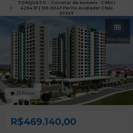
TORQUATO ∴ Corretor de Imóveis - CRECI
42643f | 136.004f Perito Avaliador CNAI
37357
Mais fotos
23
Fotos
R$469.140,00