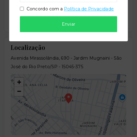
Previsão de entrega:
Concordo com a
Política de Privacidade
18/10/2027
Enviar
Localização
Avenida Mirassolândia, 690 - Jardim Mugnaini - São
José do Rio Preto/SP
- 15045-375
+
−