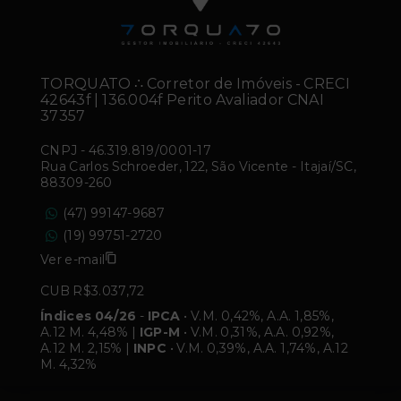
TORQUATO ∴ Corretor de Imóveis - CRECI
42643f | 136.004f Perito Avaliador CNAI
37357
CNPJ
-
46.319.819/0001-17
Rua Carlos Schroeder, 122, São Vicente - Itajaí/SC,
88309-260
(47) 99147-9687
(19) 99751-2720
Ver e-mail
CUB R$3.037,72
Índices 04/26
-
IPCA
• V.M. 0,42%, A.A. 1,85%,
A.12 M. 4,48% |
IGP-M
• V.M. 0,31%, A.A. 0,92%,
A.12 M. 2,15% |
INPC
• V.M. 0,39%, A.A. 1,74%, A.12
M. 4,32%