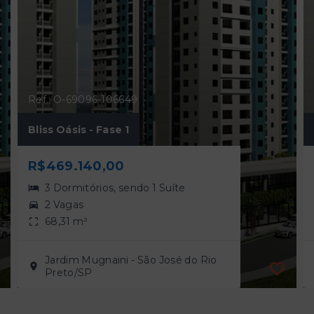
Ref.: O-69096-106649
Bliss Oásis - Fase 1
R$469.140,00
3 Dormitórios, sendo 1 Suíte
2 Vagas
68,31 m²
Jardim Mugnaini - São José do Rio
Preto/SP