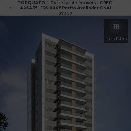
TORQUATO ∴ Corretor de Imóveis - CRECI
42643f | 136.004f Perito Avaliador CNAI
37357
Mais fotos