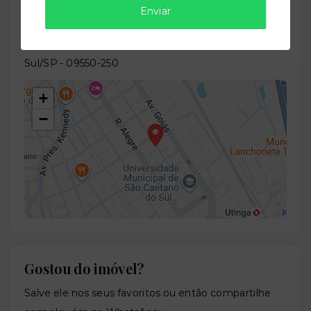
Enviar
Localização
Rua Alegre, 960 - Santa Paula - São Caetano do
Sul/SP
- 09550-250
+
−
Gostou do imóvel?
Leaflet
Salve ele nos seus favoritos ou então compartilhe