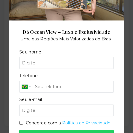
O-57270-87504
Perfil:
D6 Ocean View – Luxo e Exclusividade
Residencial
Uma das Regiões Mais Valorizadas do Brasil
Seu nome
Situação:
Em construção
Telefone
Previsão de entrega:
Seu e-mail
30/08/2027
Concordo com a
Política de Privacidade