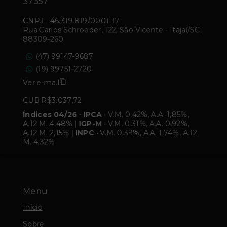
37357
CNPJ
-
46.319.819/0001-17
Rua Carlos Schroeder, 122, São Vicente - Itajaí/SC,
88309-260
(47) 99147-9687
(19) 99751-2720
Ver e-mail
CUB R$3.037,72
Índices 04/26
-
IPCA
• V.M. 0,42%, A.A. 1,85%,
A.12 M. 4,48% |
IGP-M
• V.M. 0,31%, A.A. 0,92%,
A.12 M. 2,15% |
INPC
• V.M. 0,39%, A.A. 1,74%, A.12
M. 4,32%
Menu
Início
Sobre