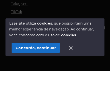
Telegram
TikTok
Esse site utiliza
cookies
, que possibilitam uma
melhor experiência de navegação.
Ao continuar,
© Copyright 2026 - TORQUATO ∴ Corretor de Imóveis
Olá! Estamos disponíveis para te ajudar.
você concorda com o uso de
cookies
.
- CRECI 42643f | 136.004f Perito Avaliador CNAI 37357
- Todos os direitos reservados
Concordo, continuar
SITE PARA IMOBILIARIA
Início
Histórico
Favoritos