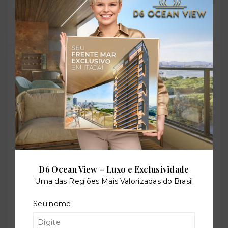
com alguém no WhatsApp:
Compartilhar
TORQUATO - Corretor de Imóveis
CRECI -
42643f
(47) 9 9147-9687
contato@imobiliariatorquato.com.br
Nome
D6 Ocean View – Luxo e Exclusividade
Telefone
Uma das Regiões Mais Valorizadas do Brasil
Seu nome
E-mail