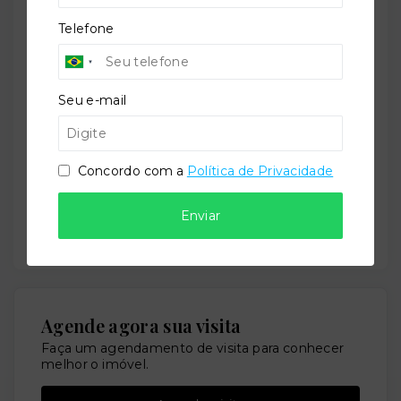
Telefone
Mensagem
Seu e-mail
Concordo com a
Política de Privacidade
Concordo com a
Política de Privacidade
Enviar por WhatsApp
Enviar
Ou e
nviar por E-mail
Agende agora sua visita
Faça um agendamento de visita para conhecer
melhor o imóvel.