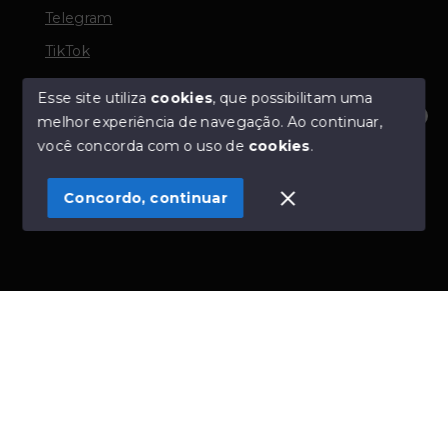
Telegram
TikTok
Esse site utiliza
cookies
, que possibilitam uma
melhor experiência de navegação.
Ao continuar,
© Copyright 2026 - TORQUATO ∴ Corretor de Imóveis
Olá! Estamos disponíveis para te ajudar.
você concorda com o uso de
cookies
.
- CRECI 42643f | 136.004f Perito Avaliador CNAI 37357
- Todos os direitos reservados
Concordo, continuar
SITE PARA IMOBILIARIA
Início
Histórico
Favoritos