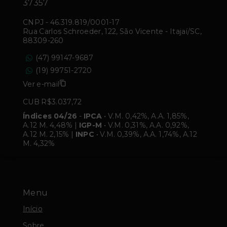
37357
CNPJ
-
46.319.819/0001-17
Rua Carlos Schroeder, 122, São Vicente - Itajaí/SC,
88309-260
(47) 99147-9687
(19) 99751-2720
Ver e-mail
CUB R$3.037,72
Índices 04/26
-
IPCA
• V.M. 0,42%, A.A. 1,85%,
A.12 M. 4,48% |
IGP-M
• V.M. 0,31%, A.A. 0,92%,
A.12 M. 2,15% |
INPC
• V.M. 0,39%, A.A. 1,74%, A.12
M. 4,32%
Menu
Início
Sobre