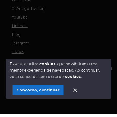
X (Antigo Twitter)
Youtube
Linkedin
Blog
Telegram
TikTok
Esse site utiliza
cookies
, que possibilitam uma
melhor experiência de navegação.
Ao continuar,
© Copyright 2026 - TORQUATO ∴ Corretor de Imóveis
Olá! Estamos disponíveis para te ajudar.
você concorda com o uso de
cookies
.
- CRECI 42643f | 136.004f Perito Avaliador CNAI 37357
- Todos os direitos reservados
Concordo, continuar
SITE PARA IMOBILIARIA