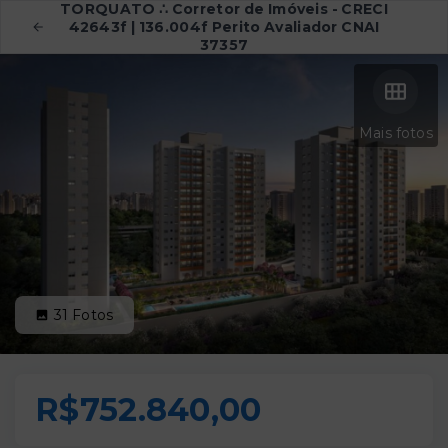
TORQUATO ∴ Corretor de Imóveis - CRECI
42643f | 136.004f Perito Avaliador CNAI
37357
Mais fotos
31
Fotos
R$752.840,00