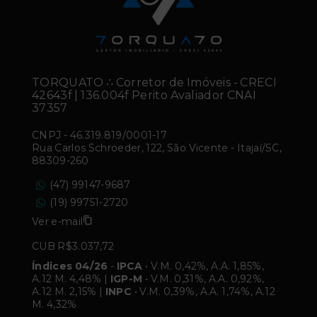
TORQUATO ∴ Corretor de Imóveis - CRECI
42643f | 136.004f Perito Avaliador CNAI
37357
CNPJ
-
46.319.819/0001-17
Rua Carlos Schroeder, 122, São Vicente - Itajaí/SC,
88309-260
(47) 99147-9687
(19) 99751-2720
Ver e-mail
CUB R$3.037,72
Índices 04/26
-
IPCA
• V.M. 0,42%, A.A. 1,85%,
A.12 M. 4,48% |
IGP-M
• V.M. 0,31%, A.A. 0,92%,
A.12 M. 2,15% |
INPC
• V.M. 0,39%, A.A. 1,74%, A.12
M. 4,32%