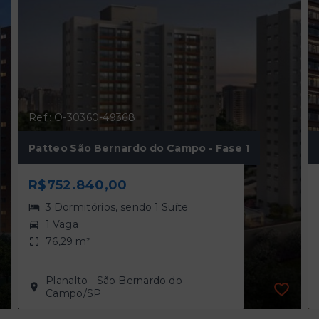
Ref.: O-30360-49368
Patteo São Bernardo do Campo - Fase 1
R$752.840,00
3 Dormitórios, sendo 1 Suíte
1 Vaga
76,29 m²
Planalto - São Bernardo do
Campo/SP