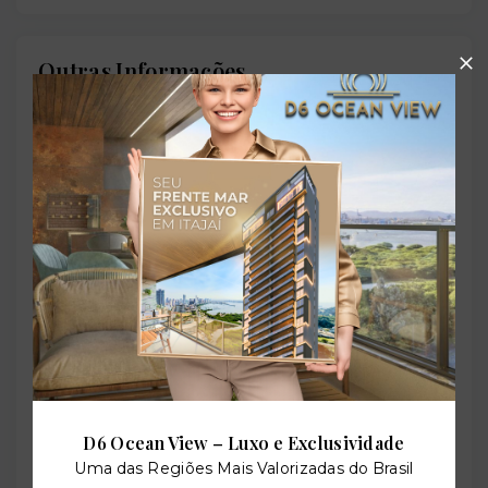
Outras Informações
Referência:
O-49800-76603
Perfil:
Residencial
Situação:
Novo
D6 Ocean View – Luxo e Exclusividade
Uma das Regiões Mais Valorizadas do Brasil