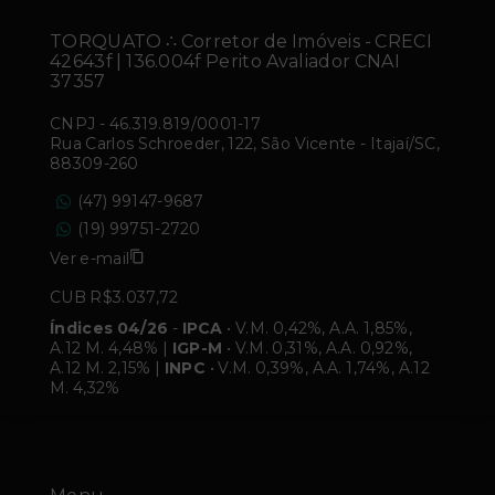
TORQUATO ∴ Corretor de Imóveis - CRECI
42643f | 136.004f Perito Avaliador CNAI
37357
CNPJ
-
46.319.819/0001-17
Rua Carlos Schroeder, 122, São Vicente - Itajaí/SC,
88309-260
(47) 99147-9687
(19) 99751-2720
Ver e-mail
CUB R$3.037,72
Índices 04/26
-
IPCA
• V.M. 0,42%, A.A. 1,85%,
A.12 M. 4,48% |
IGP-M
• V.M. 0,31%, A.A. 0,92%,
A.12 M. 2,15% |
INPC
• V.M. 0,39%, A.A. 1,74%, A.12
M. 4,32%