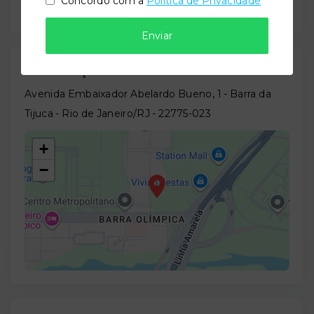
Concordo com a
Política de Privacidade
Enviar
Localização
Avenida Embaixador Abelardo Bueno, 1 - Barra da
Tijuca - Rio de Janeiro/RJ
- 22775-023
+
−