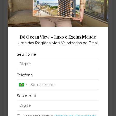
Referência:
O-81100-126621
D6 Ocean View – Luxo e Exclusividade
Uma das Regiões Mais Valorizadas do Brasil
Perfil:
Residencial
Seu nome
Situação:
Telefone
Em construção
Seu e-mail
Previsão de entrega:
30/04/2029