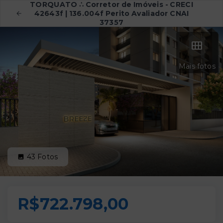
TORQUATO ∴ Corretor de Imóveis - CRECI
42643f | 136.004f Perito Avaliador CNAI
37357
Mais fotos
43
Fotos
R$722.798,00