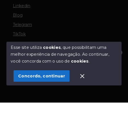
Linkedin
Blog
Telegram
TikTok
Esse site utiliza
cookies
, que possibilitam uma
melhor experiência de navegação.
Ao continuar,
© Copyright 2026 - TORQUATO ∴ Corretor de Imóveis
Olá! Estamos disponíveis para te ajudar.
você concorda com o uso de
cookies
.
- CRECI 42643f | 136.004f Perito Avaliador CNAI 37357
- Todos os direitos reservados
Concordo, continuar
SITE PARA IMOBILIARIA
Início
Histórico
Favoritos