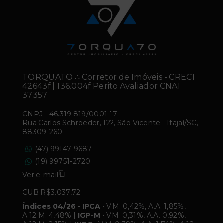
TORQUATO ∴ Corretor de Imóveis - CRECI
42643f | 136.004f Perito Avaliador CNAI
37357
CNPJ
-
46.319.819/0001-17
Rua Carlos Schroeder, 122, São Vicente - Itajaí/SC,
88309-260
(47) 99147-9687
(19) 99751-2720
Ver e-mail
CUB R$3.037,72
Índices 04/26
-
IPCA
• V.M. 0,42%, A.A. 1,85%,
A.12 M. 4,48% |
IGP-M
• V.M. 0,31%, A.A. 0,92%,