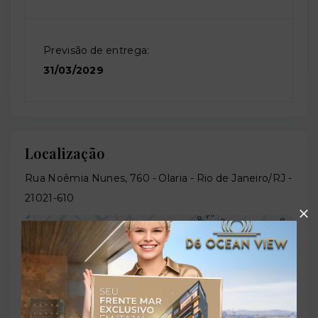
Previsão de entrega:
31/03/2029
Localização
Rua Noêmia Nunes, 760 - Olaria - Rio de Janeiro/RJ
-
21021-610
+
−