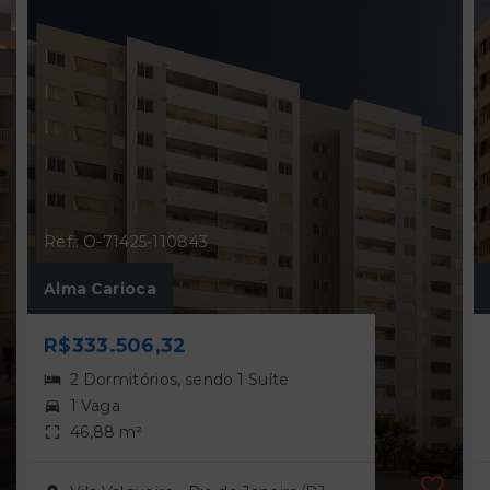
Ref.: O-71425-110843
Alma Carioca
R$333.506,32
2 Dormitórios, sendo 1 Suíte
1 Vaga
46,88 m²