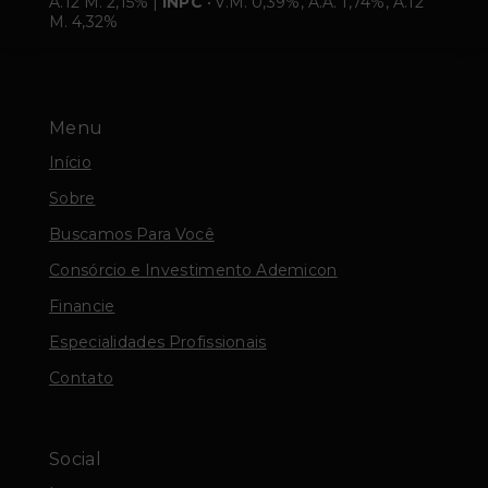
A.12 M. 2,15% |
INPC
• V.M. 0,39%, A.A. 1,74%, A.12
M. 4,32%
Menu
Início
Sobre
Buscamos Para Você
Consórcio e Investimento Ademicon
Financie
Especialidades Profissionais
Contato
Social