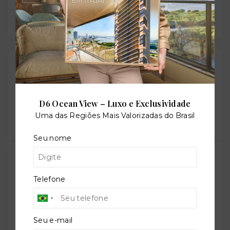
Gostou do imóvel?
Leaflet
Salve ele nos seus favoritos ou então compartilhe
com alguém no WhatsApp:
D6 Ocean View – Luxo e Exclusividade
Uma das Regiões Mais Valorizadas do Brasil
Compartilhar
Seu nome
TORQUATO - Corretor de Imóveis
CRECI -
42643f
Telefone
(47) 9 9147-9687
contato@imobiliariatorquato.com.br
Seu e-mail
Nome