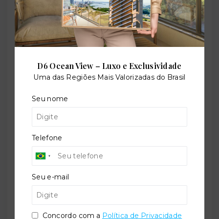
Referência:
O-52545-80495
D6 Ocean View – Luxo e Exclusividade
Perfil:
Uma das Regiões Mais Valorizadas do Brasil
Residencial
Seu nome
Situação:
Telefone
Em construção
Seu e-mail
Previsão de entrega:
30/12/2026
Concordo com a
Política de Privacidade