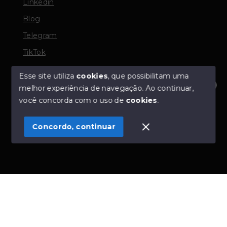
Linkedin
Blog
Telegram
TikTok
Esse site utiliza
cookies
, que possibilitam uma
melhor experiência de navegação.
Ao continuar,
© Copyright 2026 - TORQUATO ∴ Corretor de Imóveis
Olá! Estamos disponíveis para te ajudar.
você concorda com o uso de
cookies
.
- CRECI 42643f | 136.004f Perito Avaliador CNAI 37357
- Todos os direitos reservados
Concordo, continuar
SITE PARA IMOBILIARIA
Início
Histórico
Favoritos