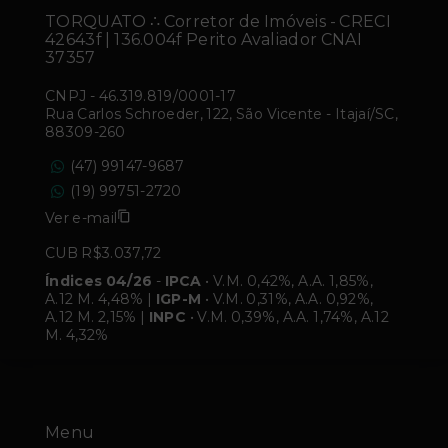
TORQUATO ∴ Corretor de Imóveis - CRECI
42643f | 136.004f Perito Avaliador CNAI
37357
CNPJ
-
46.319.819/0001-17
Rua Carlos Schroeder, 122, São Vicente - Itajaí/SC,
88309-260
(47) 99147-9687
(19) 99751-2720
Ver e-mail
CUB R$3.037,72
Índices 04/26
-
IPCA
• V.M. 0,42%, A.A. 1,85%,
A.12 M. 4,48% |
IGP-M
• V.M. 0,31%, A.A. 0,92%,
A.12 M. 2,15% |
INPC
• V.M. 0,39%, A.A. 1,74%, A.12
M. 4,32%
Menu