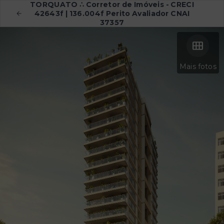
TORQUATO ∴ Corretor de Imóveis - CRECI
42643f | 136.004f Perito Avaliador CNAI
37357
Mais fotos