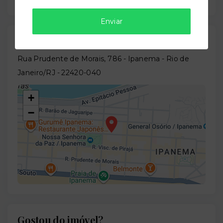
Enviar
Localização
Rua Prudente de Morais, 786 - Ipanema - Rio de
Janeiro/RJ
- 22420-040
+
−
Gostou do imóvel?